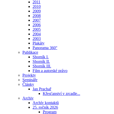
2011
2010
2009
2008
2007
2006
2005
2004
2003
Plakáty
Panorama 360°
Publikace
Sborník I.
Sborník II.
Sborník III.
Film a autorské právo
Projekty
Semináře
Články
Jan Prachař
Křesťanství v zrcadle...
Archiv
Archív kontaktů
25. ročník 2026
Program