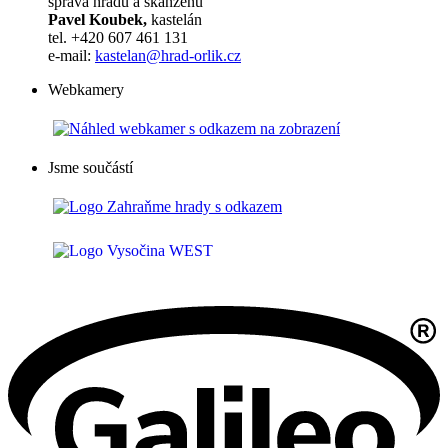
správa hradu a skanzenu
Pavel Koubek,
kastelán
tel. +420 607 461 131
e-mail:
kastelan@hrad-orlik.cz
Webkamery
Jsme součástí