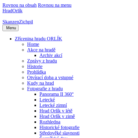
Rovnou na obsah
Rovnou na menu
Hrad
Orlík
Skanzen
Zichpil
Menu
Zřícenina hradu ORLÍK
Home
Akce na hradě
Archiv akcí
Zprávy z hradu
Historie
Prohlídka
Otvírací doba a vstupné
Kudy na hrad
Fotografie z hradu
Panorama II 360°
Letecké
Letecké zimní
Hrad Orlík v létě
Hrad Orlík v zimě
Rozhledna
Historické fotografie
Středověké slavnosti