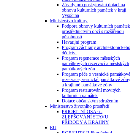
Zásady pro poskytování dotací na
obnovu kulturních památek v kraji
Vysočina
Ministerstvo kultury
Podpora obnovy kulturních památek
prostřednictvím obcí s rozšířenou
působností
Havarijní program
Program záchrany architektonického
dědictví
Program regenerace městských
památkových rezervací a městských
památkových zón
Program péče o vesnické památkové
rezervace, vesnické památkové zóny
a krajinné památkové zóny
Program restaurování movitých
kulturních památek
Dotace občanským sdružením
Ministerstvo životního prostředí
PRIORITNÍ OSA 6 -
ZLEPŠOVÁNÍ STAVU
PŘÍRODY A KRAJINY
EU
ROP NUTS II Jihovýchod