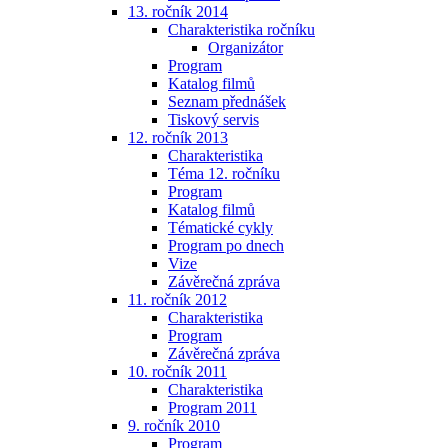
13. ročník 2014
Charakteristika ročníku
Organizátor
Program
Katalog filmů
Seznam přednášek
Tiskový servis
12. ročník 2013
Charakteristika
Téma 12. ročníku
Program
Katalog filmů
Tématické cykly
Program po dnech
Vize
Závěrečná zpráva
11. ročník 2012
Charakteristika
Program
Závěrečná zpráva
10. ročník 2011
Charakteristika
Program 2011
9. ročník 2010
Program