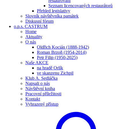
restaurování
Seznam licencovaných restaurátorů
Přehled legislativy
Slovník návštěvníka památek
Diskusní fórum
o.p.s. CASTRUM
Home
Aktuality
O nás
Oldřich Kocián (1888-1942)
Roman Brzoň (1954-2014)
Petr Filip (1950-2025)
Naše AKCE
na hradě Orlík
ve skanzenu Zichpil
Klub A. Sedláčka
Napsali o nás
Návštěvní kniha
Pracovní příležitosti
Kontakt
Vyhrazený přístup