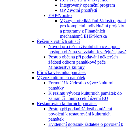
Integrovaný operační program
OP Životní prostředí
EHP⁄Norsko
Výzvy k předkládání žádostí o grant
pro kompletní individuální projekty
a programy z Finančních
mechanismů EHP⁄Norska
Řešení životních situací
Návod pro řešení životní situace - popis
postupu občana ve vztahu k veřejné správě
Postup občana při podávání některých
žádostí odboru památkové péče
Ministerstva kultury
Příručka vlastníka památek
Vývoz kulturních památek
Formulář k žádosti o vývoz kulturní
památky
K režimu vývozu kulturních památek do
zahraničí - mimo celní území EU
Restaurování kulturních památek
Postup při podání žádosti o udělení
povolení k restaurování kulturních
památek
Evidenční dotazník žadatele o povolení k