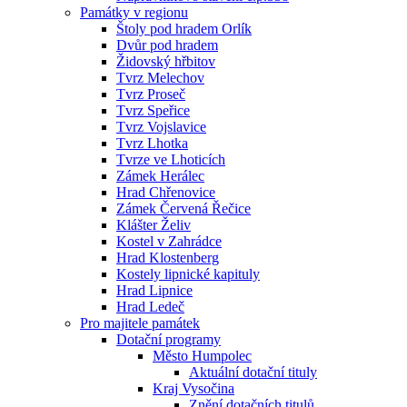
Památky v regionu
Štoly pod hradem Orlík
Dvůr pod hradem
Židovský hřbitov
Tvrz Melechov
Tvrz Proseč
Tvrz Speřice
Tvrz Vojslavice
Tvrz Lhotka
Tvrze ve Lhoticích
Zámek Herálec
Hrad Chřenovice
Zámek Červená Řečice
Klášter Želiv
Kostel v Zahrádce
Hrad Klostenberg
Kostely lipnické kapituly
Hrad Lipnice
Hrad Ledeč
Pro majitele památek
Dotační programy
Město Humpolec
Aktuální dotační tituly
Kraj Vysočina
Znění dotačních titulů