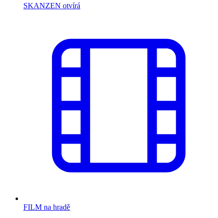
SKANZEN otvírá
FILM na hradě