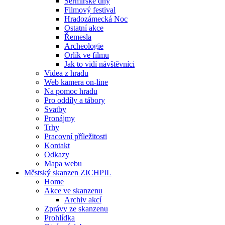
Šermířské dny
Filmový festival
Hradozámecká Noc
Ostatní akce
Řemesla
Archeologie
Orlík ve filmu
Jak to vidí návštěvníci
Videa z hradu
Web kamera on-line
Na pomoc hradu
Pro oddíly a tábory
Svatby
Pronájmy
Trhy
Pracovní příležitosti
Kontakt
Odkazy
Mapa webu
Městský skanzen ZICHPIL
Home
Akce ve skanzenu
Archiv akcí
Zprávy ze skanzenu
Prohlídka