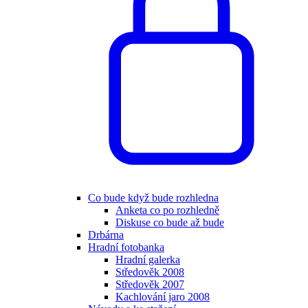
Co bude když bude rozhledna
Anketa co po rozhledně
Diskuse co bude až bude
Drbárna
Hradní fotobanka
Hradní galerka
Středověk 2008
Středověk 2007
Kachlování jaro 2008