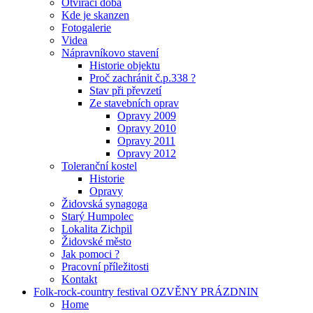
Otvírací doba
Kde je skanzen
Fotogalerie
Videa
Nápravníkovo stavení
Historie objektu
Proč zachránit č.p.338 ?
Stav při převzetí
Ze stavebních oprav
Opravy 2009
Opravy 2010
Opravy 2011
Opravy 2012
Toleranční kostel
Historie
Opravy
Židovská synagoga
Starý Humpolec
Lokalita Zichpil
Židovské město
Jak pomoci ?
Pracovní příležitosti
Kontakt
Folk-rock-country festival OZVĚNY PRÁZDNIN
Home