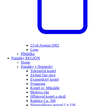
23-rd-August-2002
Logo
Přihláška
Památky REGION
Home
Památky v Humpolci
Toleranční kostel
Zichpil část obce
Evangelický kostel
Synanoga
Kostel sv. Mikuláše
Medova vila
Hřbitovní kostel a okolí
Radnice č.p. 300
Nápravníkovo stavení č.p.338