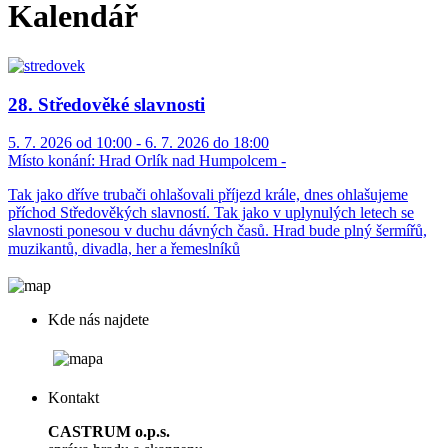
Kalendář
28. Středověké slavnosti
5. 7. 2026 od 10:00 - 6. 7. 2026 do 18:00
Místo konání:
Hrad Orlík nad Humpolcem -
Tak jako dříve trubači ohlašovali příjezd krále, dnes ohlašujeme
příchod Středověkých slavností. Tak jako v uplynulých letech se
slavnosti ponesou v duchu dávných časů. Hrad bude plný šermířů,
muzikantů, divadla, her a řemeslníků
Kde nás najdete
Kontakt
CASTRUM o.p.s.