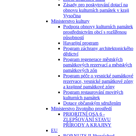
Zásady pro poskytování dotací na
obnovu kulturních památek v kraji
Vysočina
Ministerstvo kultury
Podpora obnovy kulturních památek
prostřednictvím obcí s rozšířenou
působností
Havarijní program
Program záchrany architektonického
dědictví
Program regenerace městských
památkových rezervací a městských
památkových zón
Program péče o vesnické památkové
rezervace, vesnické památkové zóny
a krajinné památkové zóny
Program restaurování movitých
kulturních památek
Dotace občanským sdružením
Ministerstvo životního prostředí
PRIORITNÍ OSA 6 -
ZLEPŠOVÁNÍ STAVU
PŘÍRODY A KRAJINY
EU
ROP NUTS II Jihovýchod