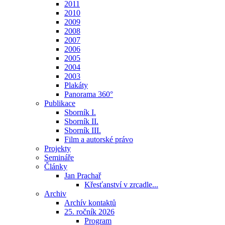
2011
2010
2009
2008
2007
2006
2005
2004
2003
Plakáty
Panorama 360°
Publikace
Sborník I.
Sborník II.
Sborník III.
Film a autorské právo
Projekty
Semináře
Články
Jan Prachař
Křesťanství v zrcadle...
Archiv
Archív kontaktů
25. ročník 2026
Program