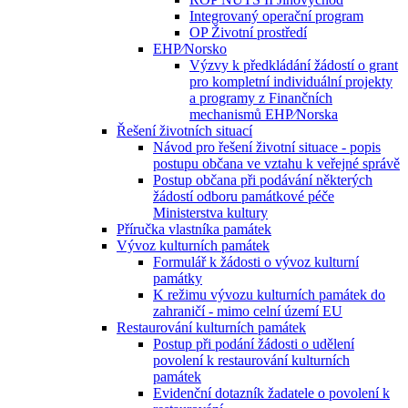
Integrovaný operační program
OP Životní prostředí
EHP⁄Norsko
Výzvy k předkládání žádostí o grant
pro kompletní individuální projekty
a programy z Finančních
mechanismů EHP⁄Norska
Řešení životních situací
Návod pro řešení životní situace - popis
postupu občana ve vztahu k veřejné správě
Postup občana při podávání některých
žádostí odboru památkové péče
Ministerstva kultury
Příručka vlastníka památek
Vývoz kulturních památek
Formulář k žádosti o vývoz kulturní
památky
K režimu vývozu kulturních památek do
zahraničí - mimo celní území EU
Restaurování kulturních památek
Postup při podání žádosti o udělení
povolení k restaurování kulturních
památek
Evidenční dotazník žadatele o povolení k