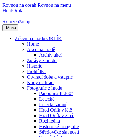
Rovnou na obsah
Rovnou na menu
Hrad
Orlík
Skanzen
Zichpil
Menu
Zřícenina hradu ORLÍK
Home
Akce na hradě
Archiv akcí
Zprávy z hradu
Historie
Prohlídka
Otvírací doba a vstupné
Kudy na hrad
Fotografie z hradu
Panorama II 360°
Letecké
Letecké zimní
Hrad Orlík v létě
Hrad Orlík v zimě
Rozhledna
Historické fotografie
Středověké slavnosti