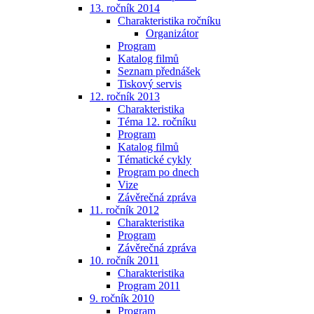
13. ročník 2014
Charakteristika ročníku
Organizátor
Program
Katalog filmů
Seznam přednášek
Tiskový servis
12. ročník 2013
Charakteristika
Téma 12. ročníku
Program
Katalog filmů
Tématické cykly
Program po dnech
Vize
Závěrečná zpráva
11. ročník 2012
Charakteristika
Program
Závěrečná zpráva
10. ročník 2011
Charakteristika
Program 2011
9. ročník 2010
Program