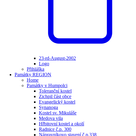
23-rd-August-2002
Logo
Přihláška
Památky REGION
Home
Památky v Humpolci
Toleranční kostel
Zichpil část obce
Evangelický kostel
Synanoga
Kostel sv. Mikuláše
Medova vila
Hřbitovní kostel a okolí
Radnice č.p. 300
Nápravníkovo stavení č.p.338