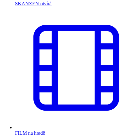
SKANZEN otvírá
FILM na hradě