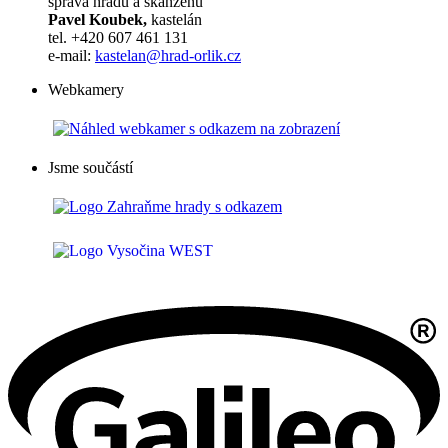
správa hradu a skanzenu
Pavel Koubek,
kastelán
tel. +420 607 461 131
e-mail:
kastelan@hrad-orlik.cz
Webkamery
Jsme součástí