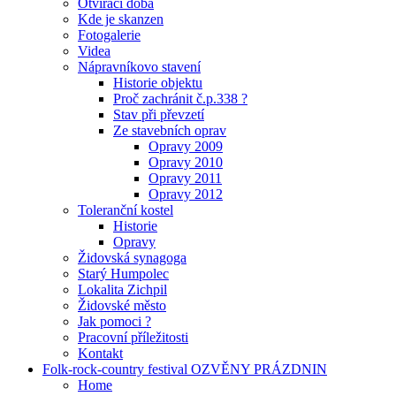
Otvírací doba
Kde je skanzen
Fotogalerie
Videa
Nápravníkovo stavení
Historie objektu
Proč zachránit č.p.338 ?
Stav při převzetí
Ze stavebních oprav
Opravy 2009
Opravy 2010
Opravy 2011
Opravy 2012
Toleranční kostel
Historie
Opravy
Židovská synagoga
Starý Humpolec
Lokalita Zichpil
Židovské město
Jak pomoci ?
Pracovní příležitosti
Kontakt
Folk-rock-country festival OZVĚNY PRÁZDNIN
Home