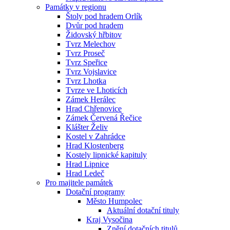
Památky v regionu
Štoly pod hradem Orlík
Dvůr pod hradem
Židovský hřbitov
Tvrz Melechov
Tvrz Proseč
Tvrz Speřice
Tvrz Vojslavice
Tvrz Lhotka
Tvrze ve Lhoticích
Zámek Herálec
Hrad Chřenovice
Zámek Červená Řečice
Klášter Želiv
Kostel v Zahrádce
Hrad Klostenberg
Kostely lipnické kapituly
Hrad Lipnice
Hrad Ledeč
Pro majitele památek
Dotační programy
Město Humpolec
Aktuální dotační tituly
Kraj Vysočina
Znění dotačních titulů