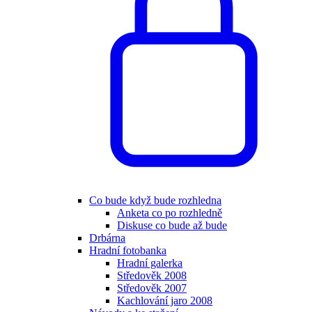
Co bude když bude rozhledna
Anketa co po rozhledně
Diskuse co bude až bude
Drbárna
Hradní fotobanka
Hradní galerka
Středověk 2008
Středověk 2007
Kachlování jaro 2008