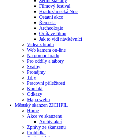
Šermířské dny
Filmový festival
Hradozámecká Noc
Ostatní akce
Řemesla
Archeologie
Orlík ve filmu
Jak to vidí návštěvníci
Videa z hradu
Web kamera on-line
Na pomoc hradu
Pro oddíly a tábory
Svatby
Pronájmy
Trhy
Pracovní příležitosti
Kontakt
Odkazy
Mapa webu
Městský skanzen ZICHPIL
Home
Akce ve skanzenu
Archiv akcí
Zprávy ze skanzenu
Prohlídka