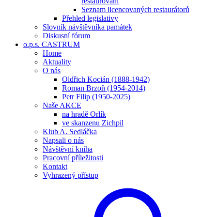
restaurování
Seznam licencovaných restaurátorů
Přehled legislativy
Slovník návštěvníka památek
Diskusní fórum
o.p.s. CASTRUM
Home
Aktuality
O nás
Oldřich Kocián (1888-1942)
Roman Brzoň (1954-2014)
Petr Filip (1950-2025)
Naše AKCE
na hradě Orlík
ve skanzenu Zichpil
Klub A. Sedláčka
Napsali o nás
Návštěvní kniha
Pracovní příležitosti
Kontakt
Vyhrazený přístup