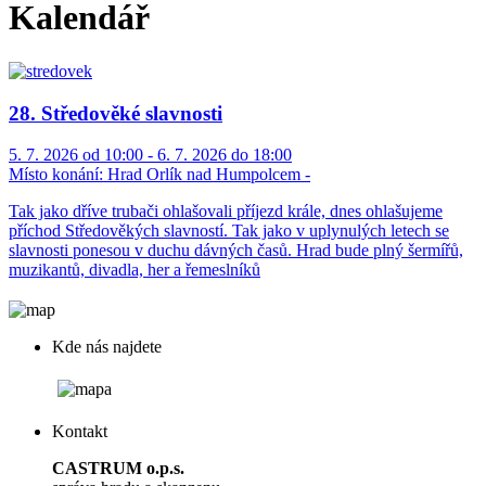
Kalendář
28. Středověké slavnosti
5. 7. 2026 od 10:00 - 6. 7. 2026 do 18:00
Místo konání:
Hrad Orlík nad Humpolcem -
Tak jako dříve trubači ohlašovali příjezd krále, dnes ohlašujeme
příchod Středověkých slavností. Tak jako v uplynulých letech se
slavnosti ponesou v duchu dávných časů. Hrad bude plný šermířů,
muzikantů, divadla, her a řemeslníků
Kde nás najdete
Kontakt
CASTRUM o.p.s.