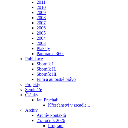
2011
2010
2009
2008
2007
2006
2005
2004
2003
Plakáty
Panorama 360°
Publikace
Sborník I.
Sborník II.
Sborník III.
Film a autorské právo
Projekty
Semináře
Články
Jan Prachař
Křesťanství v zrcadle...
Archiv
Archív kontaktů
25. ročník 2026
Program