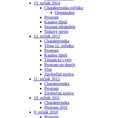
13. ročník 2014
Charakteristika ročníku
Organizátor
Program
Katalog filmů
Seznam přednášek
Tiskový servis
12. ročník 2013
Charakteristika
Téma 12. ročníku
Program
Katalog filmů
Tématické cykly
Program po dnech
Vize
Závěrečná zpráva
11. ročník 2012
Charakteristika
Program
Závěrečná zpráva
10. ročník 2011
Charakteristika
Program 2011
9. ročník 2010
Program