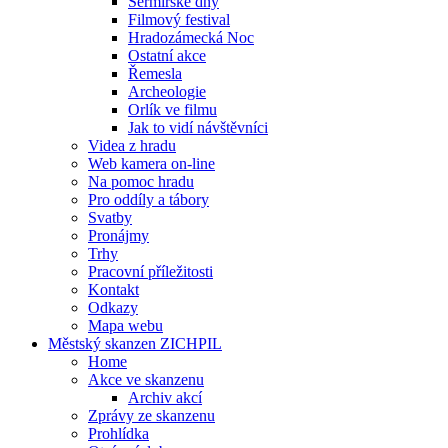
Šermířské dny
Filmový festival
Hradozámecká Noc
Ostatní akce
Řemesla
Archeologie
Orlík ve filmu
Jak to vidí návštěvníci
Videa z hradu
Web kamera on-line
Na pomoc hradu
Pro oddíly a tábory
Svatby
Pronájmy
Trhy
Pracovní příležitosti
Kontakt
Odkazy
Mapa webu
Městský skanzen ZICHPIL
Home
Akce ve skanzenu
Archiv akcí
Zprávy ze skanzenu
Prohlídka