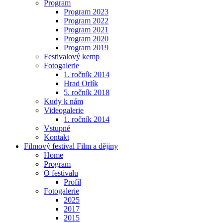
Program
Program 2023
Program 2022
Program 2021
Program 2020
Program 2019
Festivalový kemp
Fotogalerie
1. ročník 2014
Hrad Orlík
5. ročník 2018
Kudy k nám
Videogalerie
1. ročník 2014
Vstupné
Kontakt
Filmový festival Film a dějiny
Home
Program
O festivalu
Profil
Fotogalerie
2025
2017
2015