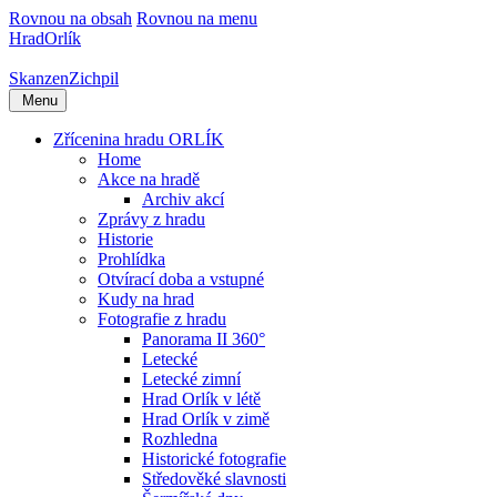
Rovnou na obsah
Rovnou na menu
Hrad
Orlík
Skanzen
Zichpil
Menu
Zřícenina hradu ORLÍK
Home
Akce na hradě
Archiv akcí
Zprávy z hradu
Historie
Prohlídka
Otvírací doba a vstupné
Kudy na hrad
Fotografie z hradu
Panorama II 360°
Letecké
Letecké zimní
Hrad Orlík v létě
Hrad Orlík v zimě
Rozhledna
Historické fotografie
Středověké slavnosti