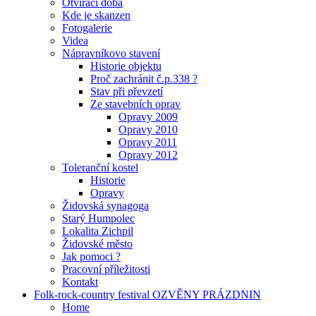
Otvírací doba
Kde je skanzen
Fotogalerie
Videa
Nápravníkovo stavení
Historie objektu
Proč zachránit č.p.338 ?
Stav při převzetí
Ze stavebních oprav
Opravy 2009
Opravy 2010
Opravy 2011
Opravy 2012
Toleranční kostel
Historie
Opravy
Židovská synagoga
Starý Humpolec
Lokalita Zichpil
Židovské město
Jak pomoci ?
Pracovní příležitosti
Kontakt
Folk-rock-country festival OZVĚNY PRÁZDNIN
Home