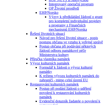
Integrovaný operační program
OP Životní prostředí
EHP⁄Norsko
Výzvy k předkládání žádostí o grant
pro kompletní individuální projekty
a programy z Finančních
mechanismů EHP⁄Norska
Řešení životních situací
Návod pro řešení životní situace - popis
postupu občana ve vztahu k veřejné správě
Postup občana při podávání některých
žádostí odboru památkové péče
Ministerstva kultury
Příručka vlastníka památek
Vývoz kulturních památek
Formulář k žádosti o vývoz kulturní
památky
K režimu vývozu kulturních památek do
zahraničí - mimo celní území EU
Restaurování kulturních památek
Postup při podání žádosti o udělení
povolení k restaurování kulturních
památek
Evidenční dotazník žadatele o povolení k