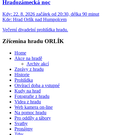
Hradozámecká noc
Kdy:
22. 8. 2026 začátek od 20:30, délka 90 minut
Kde:
Hrad Orlík nad Humpolcem
Večerní divadelní prohlídka hradu.
Zřícenina hradu ORLÍK
Home
Akce na hradě
Archiv akcí
Zprávy z hradu
Historie
Prohlídka
Otvírací doba a vstupné
Kudy na hrad
Fotografie z hradu
Videa z hradu
Web kamera on-line
Na pomoc hradu
Pro oddíly a tábory
Svatby
Pronájmy
Trhy