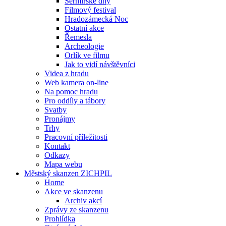
Šermířské dny
Filmový festival
Hradozámecká Noc
Ostatní akce
Řemesla
Archeologie
Orlík ve filmu
Jak to vidí návštěvníci
Videa z hradu
Web kamera on-line
Na pomoc hradu
Pro oddíly a tábory
Svatby
Pronájmy
Trhy
Pracovní příležitosti
Kontakt
Odkazy
Mapa webu
Městský skanzen ZICHPIL
Home
Akce ve skanzenu
Archiv akcí
Zprávy ze skanzenu
Prohlídka