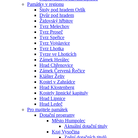
Památky v regionu
Štoly pod hradem Orlík
Dvůr pod hradem
Židovský hřbitov
Tvrz Melechov
Tvrz Proseč
Tvrz Speřice
Tvrz Vojslavice
Tvrz Lhotka
Tvrze ve Lhoticích
Zámek Herálec
Hrad Chřenovice
Zámek Červená Řečice
Klášter Želiv
Kostel v Zahrádce
Hrad Klostenberg
Kostely lipnické kapituly
Hrad Lipnice
Hrad Ledeč
Pro majitele památek
Dotační programy
Město Humpolec
Aktuální dotační tituly
Kraj Vysočina
Znění dotačních titulů