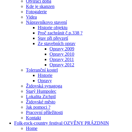
Otvírací doba
Kde je skanzen
Fotogalerie
Videa
Nápravníkovo stavení
Historie objektu
Proč zachránit č.p.338 ?
Stav při převzetí
Ze stavebních oprav
Opravy 2009
Opravy 2010
Opravy 2011
Opravy 2012
Toleranční kostel
Historie
Opravy
Židovská synagoga
Starý Humpolec
Lokalita Zichpil
Židovské město
Jak pomoci ?
Pracovní příležitosti
Kontakt
Folk-rock-country festival OZVĚNY PRÁZDNIN
Home