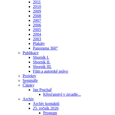
2011
2010
2009
2008
2007
2006
2005
2004
2003
Plakáty
Panorama 360°
Publikace
Sborník I.
Sborník II.
Sborník III.
Film a autorské právo
Projekty
Semináře
Články
Jan Prachař
Křesťanství v zrcadle...
Archiv
Archív kontaktů
25. ročník 2026
Program