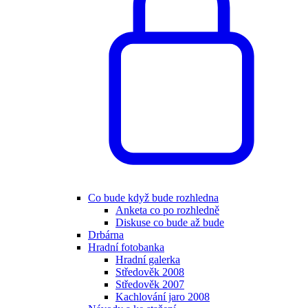
Co bude když bude rozhledna
Anketa co po rozhledně
Diskuse co bude až bude
Drbárna
Hradní fotobanka
Hradní galerka
Středověk 2008
Středověk 2007
Kachlování jaro 2008