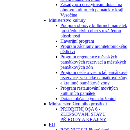
Zásady pro poskytování dotací na
obnovu kulturních památek v kraji
Vysočina
Ministerstvo kultury
Podpora obnovy kulturních památek
prostřednictvím obcí s rozšířenou
působností
Havarijní program
Program záchrany architektonického
dědictví
Program regenerace městských
památkových rezervací a městských
památkových zón
Program péče o vesnické památkové
rezervace, vesnické památkové zóny
a krajinné památkové zóny
Program restaurování movitých
kulturních památek
Dotace občanským sdružením
Ministerstvo životního prostředí
PRIORITNÍ OSA 6 -
ZLEPŠOVÁNÍ STAVU
PŘÍRODY A KRAJINY
EU
ROP NUTS II Jihovýchod