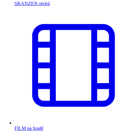
SKANZEN otvírá
FILM na hradě