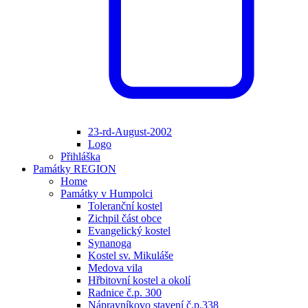
23-rd-August-2002
Logo
Přihláška
Památky REGION
Home
Památky v Humpolci
Toleranční kostel
Zichpil část obce
Evangelický kostel
Synanoga
Kostel sv. Mikuláše
Medova vila
Hřbitovní kostel a okolí
Radnice č.p. 300
Nápravníkovo stavení č.p.338