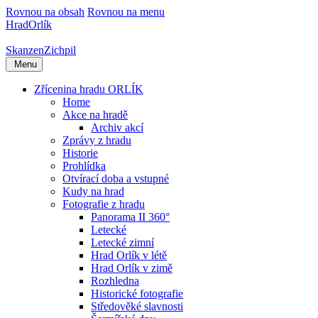
Rovnou na obsah
Rovnou na menu
Hrad
Orlík
Skanzen
Zichpil
Menu
Zřícenina hradu ORLÍK
Home
Akce na hradě
Archiv akcí
Zprávy z hradu
Historie
Prohlídka
Otvírací doba a vstupné
Kudy na hrad
Fotografie z hradu
Panorama II 360°
Letecké
Letecké zimní
Hrad Orlík v létě
Hrad Orlík v zimě
Rozhledna
Historické fotografie
Středověké slavnosti