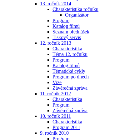
13. ročník 2014
Charakteristika ročníku
Organizátor
Program
Katalog filmů
Seznam přednášek
Tiskový servis
12. ročník 2013
Charakteristika
Téma 12. ročníku
Program
Katalog filmů
Tématické cykly
Program po dnech
Vize
Závěrečná zpráva
11. ročník 2012
Charakteristika
Program
Závěrečná zpráva
10. ročník 2011
Charakteristika
Program 2011
9. ročník 2010
Program