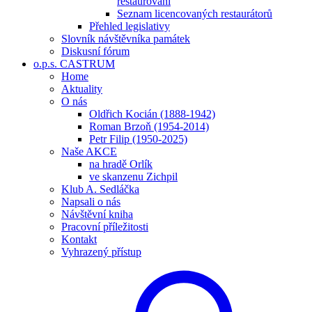
restaurování
Seznam licencovaných restaurátorů
Přehled legislativy
Slovník návštěvníka památek
Diskusní fórum
o.p.s. CASTRUM
Home
Aktuality
O nás
Oldřich Kocián (1888-1942)
Roman Brzoň (1954-2014)
Petr Filip (1950-2025)
Naše AKCE
na hradě Orlík
ve skanzenu Zichpil
Klub A. Sedláčka
Napsali o nás
Návštěvní kniha
Pracovní příležitosti
Kontakt
Vyhrazený přístup