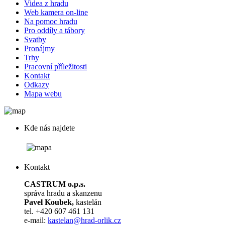
Videa z hradu
Web kamera on-line
Na pomoc hradu
Pro oddíly a tábory
Svatby
Pronájmy
Trhy
Pracovní příležitosti
Kontakt
Odkazy
Mapa webu
Kde nás najdete
Kontakt
CASTRUM o.p.s.
správa hradu a skanzenu
Pavel Koubek,
kastelán
tel. +420 607 461 131
e-mail:
kastelan@hrad-orlik.cz