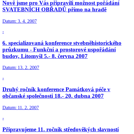
Nově jsme pro Vás připravili možnost pořádání
SVATEBNÍCH OBŘADŮ přímo na hradě
Datum:
3. 4. 2007
-
6. specializovaná konference stvebněhistorického
průzkumu - Funkční a prostorové uspořádání
budov, Litomyšl 5.- 8. června 2007
Datum:
13. 2. 2007
-
Druhý ročník konference Památková péče v
občanské společnosti 18.- 20. dubna 2007
Datum:
11. 2. 2007
-
Připravujeme 11. ročník středověkých slavností