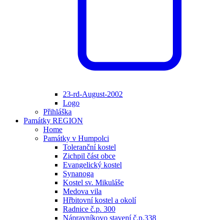
23-rd-August-2002
Logo
Přihláška
Památky REGION
Home
Památky v Humpolci
Toleranční kostel
Zichpil část obce
Evangelický kostel
Synanoga
Kostel sv. Mikuláše
Medova vila
Hřbitovní kostel a okolí
Radnice č.p. 300
Nápravníkovo stavení č.p.338