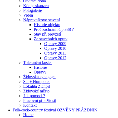
Otvírací doba
Kde je skanzen
Fotogalerie
Videa
Nápravníkovo stavení
Historie objektu
Proč zachránit č.p.338 ?
Stav při převzetí
Ze stavebních oprav
Opravy 2009
Opravy 2010
Opravy 2011
Opravy 2012
Toleranční kostel
Historie
Opravy
Židovská synagoga
Starý Humpolec
Lokalita Zichpil
Židovské město
Jak pomoci ?
Pracovní příležitosti
Kontakt
Folk-rock-country festival OZVĚNY PRÁZDNIN
Home