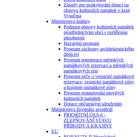
Zásady pro poskytování dotací na
obnovu kulturních památek v kraji
Vysočina
Ministerstvo kultury
Podpora obnovy kulturních památek
prostřednictvím obcí s rozšířenou
působností
Havarijní program
Program záchrany architektonického
dědictví
Program regenerace městských
památkových rezervací a městských
památkových zón
Program péče o vesnické památkové
rezervace, vesnické památkové zóny
a krajinné památkové zóny
Program restaurování movitých
kulturních památek
Dotace občanským sdružením
Ministerstvo životního prostředí
PRIORITNÍ OSA 6 -
ZLEPŠOVÁNÍ STAVU
PŘÍRODY A KRAJINY
EU
ROP NUTS II Jihovýchod