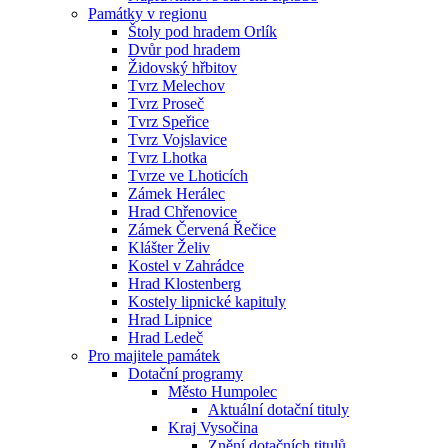
Památky v regionu
Štoly pod hradem Orlík
Dvůr pod hradem
Židovský hřbitov
Tvrz Melechov
Tvrz Proseč
Tvrz Speřice
Tvrz Vojslavice
Tvrz Lhotka
Tvrze ve Lhoticích
Zámek Herálec
Hrad Chřenovice
Zámek Červená Řečice
Klášter Želiv
Kostel v Zahrádce
Hrad Klostenberg
Kostely lipnické kapituly
Hrad Lipnice
Hrad Ledeč
Pro majitele památek
Dotační programy
Město Humpolec
Aktuální dotační tituly
Kraj Vysočina
Znění dotačních titulů