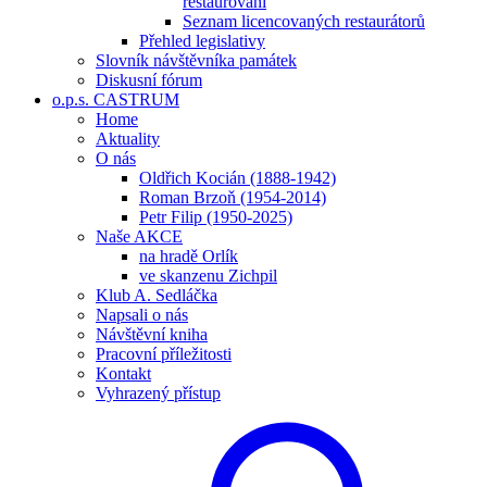
restaurování
Seznam licencovaných restaurátorů
Přehled legislativy
Slovník návštěvníka památek
Diskusní fórum
o.p.s. CASTRUM
Home
Aktuality
O nás
Oldřich Kocián (1888-1942)
Roman Brzoň (1954-2014)
Petr Filip (1950-2025)
Naše AKCE
na hradě Orlík
ve skanzenu Zichpil
Klub A. Sedláčka
Napsali o nás
Návštěvní kniha
Pracovní příležitosti
Kontakt
Vyhrazený přístup