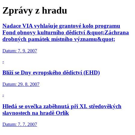
Zprávy z hradu
Nadace VIA vyhlašuje grantové kolo programu
Fond obnovy kulturního dědictví &quot;Záchrana
drobných památek místního významu&quot;
Datum:
7. 9. 2007
-
Blíží se Dny evropského dědictví (EHD)
Datum:
29. 8. 2007
-
Hledá se ovečka zaběhnutá při XI. středověkých
slavnostech na hradě Orlík
Datum:
7. 7. 2007
-