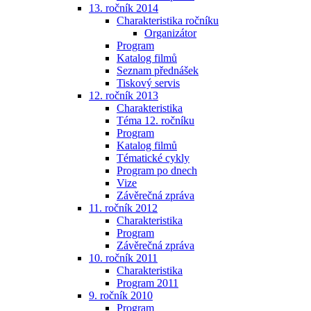
13. ročník 2014
Charakteristika ročníku
Organizátor
Program
Katalog filmů
Seznam přednášek
Tiskový servis
12. ročník 2013
Charakteristika
Téma 12. ročníku
Program
Katalog filmů
Tématické cykly
Program po dnech
Vize
Závěrečná zpráva
11. ročník 2012
Charakteristika
Program
Závěrečná zpráva
10. ročník 2011
Charakteristika
Program 2011
9. ročník 2010
Program