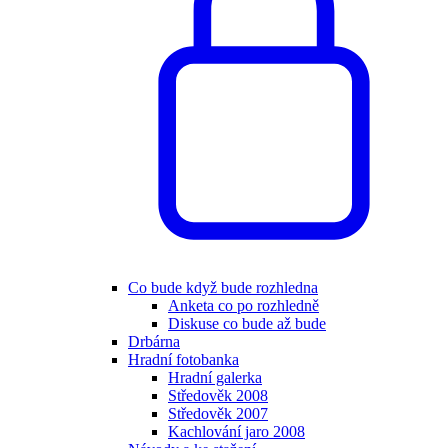
Co bude když bude rozhledna
Anketa co po rozhledně
Diskuse co bude až bude
Drbárna
Hradní fotobanka
Hradní galerka
Středověk 2008
Středověk 2007
Kachlování jaro 2008