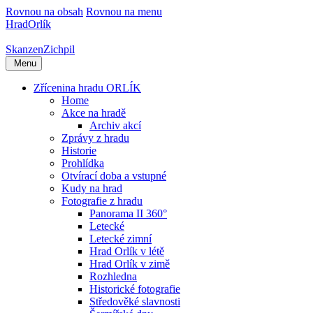
Rovnou na obsah
Rovnou na menu
Hrad
Orlík
Skanzen
Zichpil
Menu
Zřícenina hradu ORLÍK
Home
Akce na hradě
Archiv akcí
Zprávy z hradu
Historie
Prohlídka
Otvírací doba a vstupné
Kudy na hrad
Fotografie z hradu
Panorama II 360°
Letecké
Letecké zimní
Hrad Orlík v létě
Hrad Orlík v zimě
Rozhledna
Historické fotografie
Středověké slavnosti