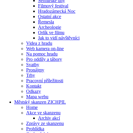
Šermířské dny
Filmový festival
Hradozámecká Noc
Ostatní akce
Řemesla
Archeologie
Orlík ve filmu
Jak to vidí návštěvníci
Videa z hradu
Web kamera on-line
Na pomoc hradu
Pro oddíly a tábory
Svatby
Pronájmy
Trhy
Pracovní příležitosti
Kontakt
Odkazy
Mapa webu
Městský skanzen ZICHPIL
Home
Akce ve skanzenu
Archiv akcí
Zprávy ze skanzenu
Prohlídka