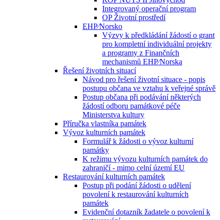
Integrovaný operační program
OP Životní prostředí
EHP⁄Norsko
Výzvy k předkládání žádostí o grant
pro kompletní individuální projekty
a programy z Finančních
mechanismů EHP⁄Norska
Řešení životních situací
Návod pro řešení životní situace - popis
postupu občana ve vztahu k veřejné správě
Postup občana při podávání některých
žádostí odboru památkové péče
Ministerstva kultury
Příručka vlastníka památek
Vývoz kulturních památek
Formulář k žádosti o vývoz kulturní
památky
K režimu vývozu kulturních památek do
zahraničí - mimo celní území EU
Restaurování kulturních památek
Postup při podání žádosti o udělení
povolení k restaurování kulturních
památek
Evidenční dotazník žadatele o povolení k