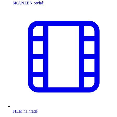
SKANZEN otvírá
FILM na hradě