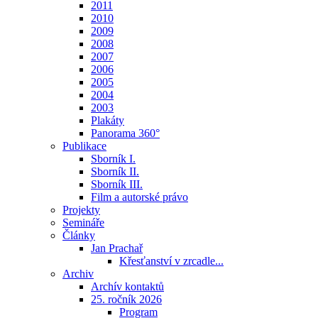
2011
2010
2009
2008
2007
2006
2005
2004
2003
Plakáty
Panorama 360°
Publikace
Sborník I.
Sborník II.
Sborník III.
Film a autorské právo
Projekty
Semináře
Články
Jan Prachař
Křesťanství v zrcadle...
Archiv
Archív kontaktů
25. ročník 2026
Program