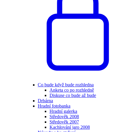
Co bude když bude rozhledna
Anketa co po rozhledně
Diskuse co bude až bude
Drbárna
Hradní fotobanka
Hradní galerka
Středověk 2008
Středověk 2007
Kachlování jaro 2008