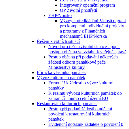
Integrovaný operační program
OP Životní prostředí
EHP⁄Norsko
Výzvy k předkládání žádostí o grant
pro kompletní individuální projekty
a programy z Finančních
mechanismů EHP⁄Norska
Řešení životních situací
Návod pro řešení životní situace - popis
postupu občana ve vztahu k veřejné správě
Postup občana při podávání některých
žádostí odboru památkové péče
Ministerstva kultury
Příručka vlastníka památek
Vývoz kulturních památek
Formulář k žádosti o vývoz kulturní
památky
K režimu vývozu kulturních památek do
zahraničí - mimo celní území EU
Restaurování kulturních památek
Postup při podání žádosti o udělení
povolení k restaurování kulturních
památek
Evidenční dotazník žadatele o povolení k