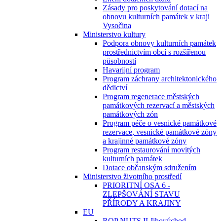
Zásady pro poskytování dotací na
obnovu kulturních památek v kraji
Vysočina
Ministerstvo kultury
Podpora obnovy kulturních památek
prostřednictvím obcí s rozšířenou
působností
Havarijní program
Program záchrany architektonického
dědictví
Program regenerace městských
památkových rezervací a městských
památkových zón
Program péče o vesnické památkové
rezervace, vesnické památkové zóny
a krajinné památkové zóny
Program restaurování movitých
kulturních památek
Dotace občanským sdružením
Ministerstvo životního prostředí
PRIORITNÍ OSA 6 -
ZLEPŠOVÁNÍ STAVU
PŘÍRODY A KRAJINY
EU
ROP NUTS II Jihovýchod