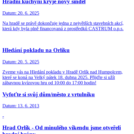
Hradní kuchyni kryje nový šindel
Datum:
20. 6. 2025
Na hradě se právě dokončuje jedna z největších stavebních akcí,
která kdy byla plně financovaná z prostředků CASTRUM o.p.s.
Hledání pokladu na Orlíku
Datum:
20. 5. 2025
Zveme vás na Hledání pokladu v Hradě Orlík nad Humpolcem,
které se koná na Velký pátek 18. dubna 2025. Přijďte si užít
zábavnou kvízovou hru od 10:00 do 17:00 hodin!
Vyfoťte si svůj dům/město z vrtulníku
Datum:
13. 6. 2013
-
Hrad Orlík - Od minulého víkendu jsme otveřeli