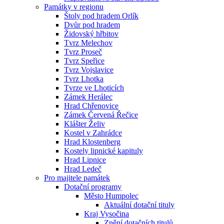
Památky v regionu
Štoly pod hradem Orlík
Dvůr pod hradem
Židovský hřbitov
Tvrz Melechov
Tvrz Proseč
Tvrz Speřice
Tvrz Vojslavice
Tvrz Lhotka
Tvrze ve Lhoticích
Zámek Herálec
Hrad Chřenovice
Zámek Červená Řečice
Klášter Želiv
Kostel v Zahrádce
Hrad Klostenberg
Kostely lipnické kapituly
Hrad Lipnice
Hrad Ledeč
Pro majitele památek
Dotační programy
Město Humpolec
Aktuální dotační tituly
Kraj Vysočina
Znění dotačních titulů