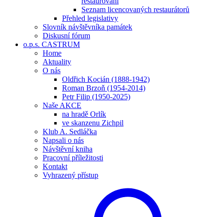
restaurování
Seznam licencovaných restaurátorů
Přehled legislativy
Slovník návštěvníka památek
Diskusní fórum
o.p.s. CASTRUM
Home
Aktuality
O nás
Oldřich Kocián (1888-1942)
Roman Brzoň (1954-2014)
Petr Filip (1950-2025)
Naše AKCE
na hradě Orlík
ve skanzenu Zichpil
Klub A. Sedláčka
Napsali o nás
Návštěvní kniha
Pracovní příležitosti
Kontakt
Vyhrazený přístup