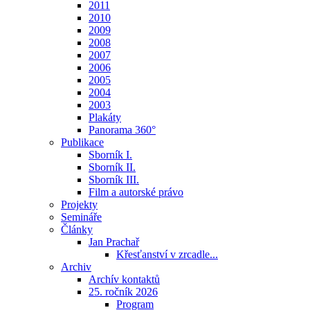
2011
2010
2009
2008
2007
2006
2005
2004
2003
Plakáty
Panorama 360°
Publikace
Sborník I.
Sborník II.
Sborník III.
Film a autorské právo
Projekty
Semináře
Články
Jan Prachař
Křesťanství v zrcadle...
Archiv
Archív kontaktů
25. ročník 2026
Program