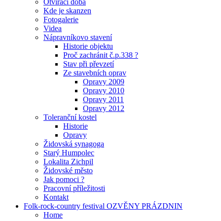
Otvírací doba
Kde je skanzen
Fotogalerie
Videa
Nápravníkovo stavení
Historie objektu
Proč zachránit č.p.338 ?
Stav při převzetí
Ze stavebních oprav
Opravy 2009
Opravy 2010
Opravy 2011
Opravy 2012
Toleranční kostel
Historie
Opravy
Židovská synagoga
Starý Humpolec
Lokalita Zichpil
Židovské město
Jak pomoci ?
Pracovní příležitosti
Kontakt
Folk-rock-country festival OZVĚNY PRÁZDNIN
Home