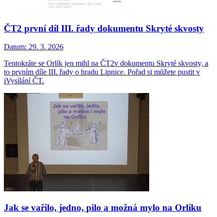
ČT2 první díl III. řady dokumentu Skryté skvosty
Datum:
29. 3. 2026
Tentokráte se Orlík jen mihl na ČT2v dokumentu Skryté skvosty, a
to prvním díle III. řady o hradu Lipnice. Pořad si můžete pustit v
iVysílání ČT.
Jak se vařilo, jedno, pilo a možná mylo na Orlíku