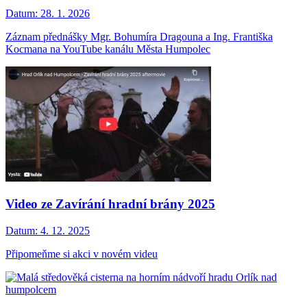
Datum:
28. 1. 2026
Záznam přednášky Mgr. Bohumíra Dragouna a Ing. Františka
Kocmana na YouTube kanálu Města Humpolec
Video ze Zavírání hradní brány 2025
Datum:
4. 12. 2025
Připomeňme si akci v novém videu