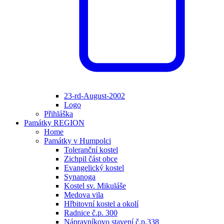
23-rd-August-2002
Logo
Přihláška
Památky REGION
Home
Památky v Humpolci
Toleranční kostel
Zichpil část obce
Evangelický kostel
Synanoga
Kostel sv. Mikuláše
Medova vila
Hřbitovní kostel a okolí
Radnice č.p. 300
Nápravníkovo stavení č.p.338