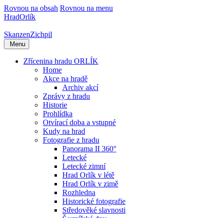
Rovnou na obsah
Rovnou na menu
Hrad
Orlík
Skanzen
Zichpil
Menu
Zřícenina hradu ORLÍK
Home
Akce na hradě
Archiv akcí
Zprávy z hradu
Historie
Prohlídka
Otvírací doba a vstupné
Kudy na hrad
Fotografie z hradu
Panorama II 360°
Letecké
Letecké zimní
Hrad Orlík v létě
Hrad Orlík v zimě
Rozhledna
Historické fotografie
Středověké slavnosti