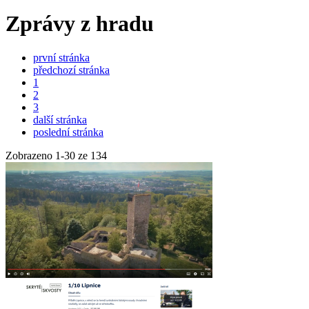
Zprávy z hradu
první stránka
předchozí stránka
1
2
3
další stránka
poslední stránka
Zobrazeno
1
-
30
ze 134