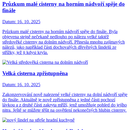
Průzkum malé cisterny na horním nádvoří spěje do
finále
Datum:
16. 10. 2025
Průzkum malé cisterny na horním nádvoří spěje do finále. Byla
objevena stejně nečekaně nedlouho po nálezu velké taktéž
středověké cisterny na dolním nádvoří. Přinesla mnohu zajímavých
nálezů, jako například části dochovalých dřevěných šindelů ze
střížky, jež ji kdysi kryla.
Velká cisterna zpřístupněna
Datum:
16. 10. 2025
Zakonzervování nově nalezené velké cisterny na dolní nádvoří spěje
do finále. Aktuálně je nově zpřístupněna z jedné části pochozí
lávkou a z druhé části zakryta mříží, jenž umožňuje pohled do jejího
nitra. Ještě se můžete těšit na osvětlení nekonečných hlubin cisterny.