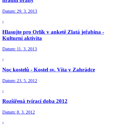
hradní brány
Datum:
29. 3. 2013
-
Hlasujte pro Orlík v anketě Zlatá jeřabina -
Kulturní aktivita
Datum:
11. 3. 2013
-
Noc kostelů - Kostel sv. Víta v Zahrádce
Datum:
23. 5. 2012
-
Rozšířená tvírací doba 2012
Datum:
8. 3. 2012
-