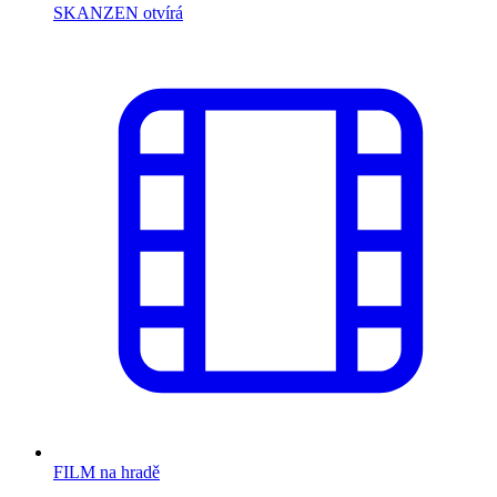
SKANZEN otvírá
FILM na hradě