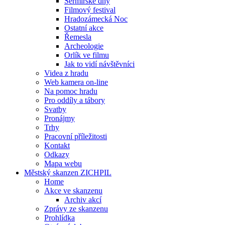
Šermířské dny
Filmový festival
Hradozámecká Noc
Ostatní akce
Řemesla
Archeologie
Orlík ve filmu
Jak to vidí návštěvníci
Videa z hradu
Web kamera on-line
Na pomoc hradu
Pro oddíly a tábory
Svatby
Pronájmy
Trhy
Pracovní příležitosti
Kontakt
Odkazy
Mapa webu
Městský skanzen ZICHPIL
Home
Akce ve skanzenu
Archiv akcí
Zprávy ze skanzenu
Prohlídka