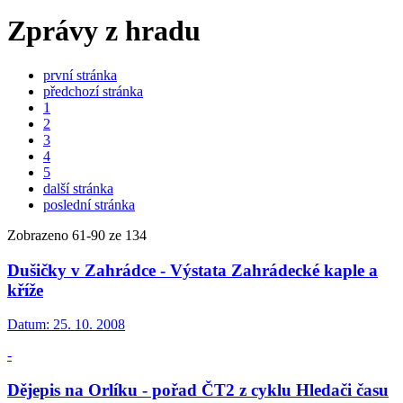
Zprávy z hradu
první stránka
předchozí stránka
1
2
3
4
5
další stránka
poslední stránka
Zobrazeno
61
-
90
ze 134
Dušičky v Zahrádce - Výstata Zahrádecké kaple a
kříže
Datum:
25. 10. 2008
-
Dějepis na Orlíku - pořad ČT2 z cyklu Hledači času