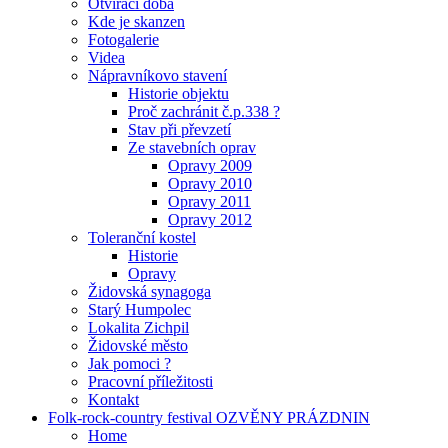
Otvírací doba
Kde je skanzen
Fotogalerie
Videa
Nápravníkovo stavení
Historie objektu
Proč zachránit č.p.338 ?
Stav při převzetí
Ze stavebních oprav
Opravy 2009
Opravy 2010
Opravy 2011
Opravy 2012
Toleranční kostel
Historie
Opravy
Židovská synagoga
Starý Humpolec
Lokalita Zichpil
Židovské město
Jak pomoci ?
Pracovní příležitosti
Kontakt
Folk-rock-country festival OZVĚNY PRÁZDNIN
Home