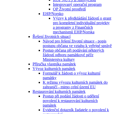
Integrovaný operační program
OP Životní prostředí
EHP⁄Norsko
Výzvy k předkládání žádostí o grant
pro kompletní individuální projekty
a programy z Finančních
mechanismů EHP⁄Norska
Řešení životních situací
Návod pro řešení životní situace - popis
postupu občana ve vztahu k veřejné správě
Postup občana při podávání některých
žádostí odboru památkové péče
Ministerstva kultury
Příručka vlastníka památek
Vývoz kulturních památek
Formulář k žádosti o vývoz kulturní
památky
K režimu vývozu kulturních památek do
zahraničí - mimo celní území EU
Restaurování kulturních památek
Postup při podání žádosti o udělení
povolení k restaurování kulturních
památek
Evidenční dotazník žadatele o povolení k