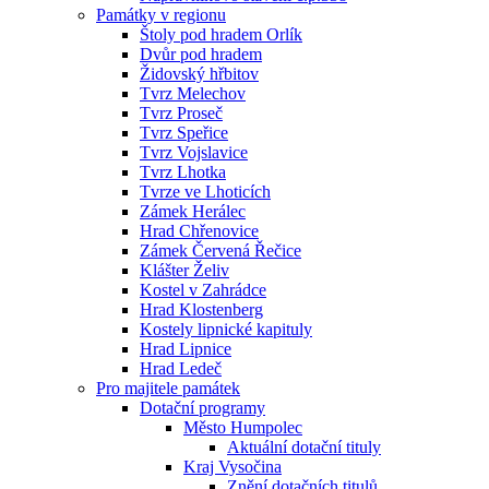
Památky v regionu
Štoly pod hradem Orlík
Dvůr pod hradem
Židovský hřbitov
Tvrz Melechov
Tvrz Proseč
Tvrz Speřice
Tvrz Vojslavice
Tvrz Lhotka
Tvrze ve Lhoticích
Zámek Herálec
Hrad Chřenovice
Zámek Červená Řečice
Klášter Želiv
Kostel v Zahrádce
Hrad Klostenberg
Kostely lipnické kapituly
Hrad Lipnice
Hrad Ledeč
Pro majitele památek
Dotační programy
Město Humpolec
Aktuální dotační tituly
Kraj Vysočina
Znění dotačních titulů