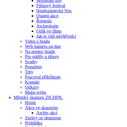
Šermířské dny
Filmový festival
Hradozámecká Noc
Ostatní akce
Řemesla
Archeologie
Orlík ve filmu
Jak to vidí návštěvníci
Videa z hradu
Web kamera on-line
Na pomoc hradu
Pro oddíly a tábory
Svatby
Pronájmy
Trhy
Pracovní příležitosti
Kontakt
Odkazy
Mapa webu
Městský skanzen ZICHPIL
Home
Akce ve skanzenu
Archiv akcí
Zprávy ze skanzenu
Prohlídka