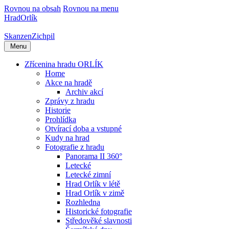
Rovnou na obsah
Rovnou na menu
Hrad
Orlík
Skanzen
Zichpil
Menu
Zřícenina hradu ORLÍK
Home
Akce na hradě
Archiv akcí
Zprávy z hradu
Historie
Prohlídka
Otvírací doba a vstupné
Kudy na hrad
Fotografie z hradu
Panorama II 360°
Letecké
Letecké zimní
Hrad Orlík v létě
Hrad Orlík v zimě
Rozhledna
Historické fotografie
Středověké slavnosti