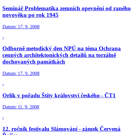
Seminář Problematika zemních opevnění od raného
novověku po rok 1945
Datum:
17. 9. 2008
-
Odborně metodický den NPÚ na téma Ochrana
cenných architektonických detailů na torzálně
dochovaných památkách
Datum:
17. 9. 2008
-
Orlík v pořadu Štíty království českého - ČT1
Datum:
11. 9. 2008
-
12. ročník festivalu Slámování - zámek Červená