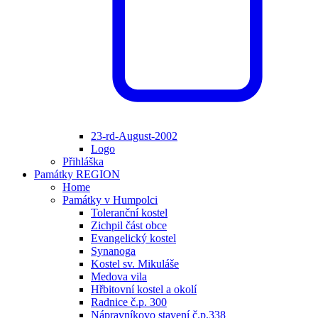
23-rd-August-2002
Logo
Přihláška
Památky REGION
Home
Památky v Humpolci
Toleranční kostel
Zichpil část obce
Evangelický kostel
Synanoga
Kostel sv. Mikuláše
Medova vila
Hřbitovní kostel a okolí
Radnice č.p. 300
Nápravníkovo stavení č.p.338