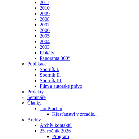
2011
2010
2009
2008
2007
2006
2005
2004
2003
Plakáty
Panorama 360°
Publikace
Sborník I.
Sborník II.
Sborník III.
Film a autorské právo
Projekty
Semináře
Články
Jan Prachař
Křesťanství v zrcadle...
Archiv
Archív kontaktů
25. ročník 2026
Program