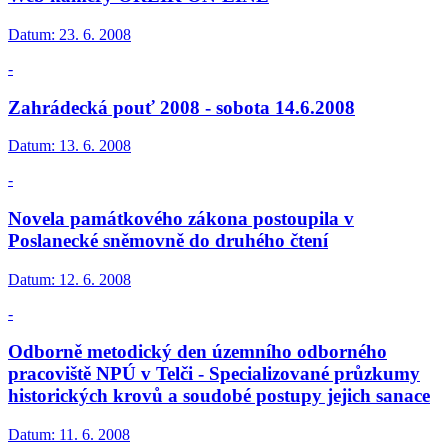
Datum:
23. 6. 2008
-
Zahrádecká pouť 2008 - sobota 14.6.2008
Datum:
13. 6. 2008
-
Novela památkového zákona postoupila v
Poslanecké sněmovně do druhého čtení
Datum:
12. 6. 2008
-
Odborně metodický den územního odborného
pracoviště NPÚ v Telči - Specializované průzkumy
historických krovů a soudobé postupy jejich sanace
Datum:
11. 6. 2008