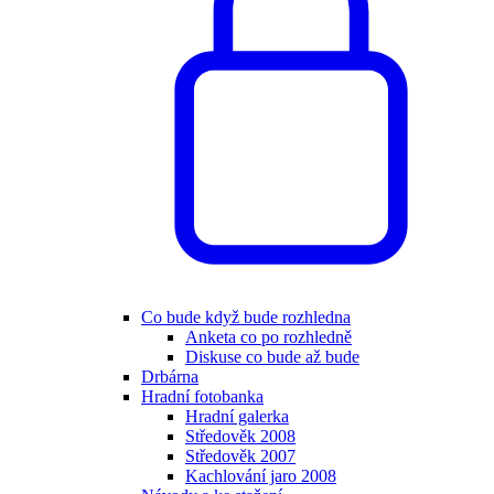
Co bude když bude rozhledna
Anketa co po rozhledně
Diskuse co bude až bude
Drbárna
Hradní fotobanka
Hradní galerka
Středověk 2008
Středověk 2007
Kachlování jaro 2008