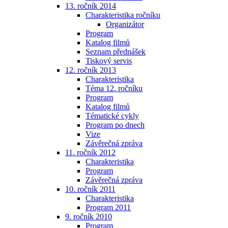
13. ročník 2014
Charakteristika ročníku
Organizátor
Program
Katalog filmů
Seznam přednášek
Tiskový servis
12. ročník 2013
Charakteristika
Téma 12. ročníku
Program
Katalog filmů
Tématické cykly
Program po dnech
Vize
Závěrečná zpráva
11. ročník 2012
Charakteristika
Program
Závěrečná zpráva
10. ročník 2011
Charakteristika
Program 2011
9. ročník 2010
Program