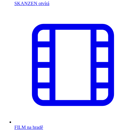
SKANZEN otvírá
FILM na hradě