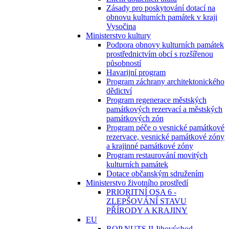
Zásady pro poskytování dotací na
obnovu kulturních památek v kraji
Vysočina
Ministerstvo kultury
Podpora obnovy kulturních památek
prostřednictvím obcí s rozšířenou
působností
Havarijní program
Program záchrany architektonického
dědictví
Program regenerace městských
památkových rezervací a městských
památkových zón
Program péče o vesnické památkové
rezervace, vesnické památkové zóny
a krajinné památkové zóny
Program restaurování movitých
kulturních památek
Dotace občanským sdružením
Ministerstvo životního prostředí
PRIORITNÍ OSA 6 -
ZLEPŠOVÁNÍ STAVU
PŘÍRODY A KRAJINY
EU
ROP NUTS II Jihovýchod