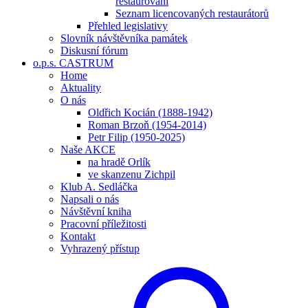
restaurování
Seznam licencovaných restaurátorů
Přehled legislativy
Slovník návštěvníka památek
Diskusní fórum
o.p.s. CASTRUM
Home
Aktuality
O nás
Oldřich Kocián (1888-1942)
Roman Brzoň (1954-2014)
Petr Filip (1950-2025)
Naše AKCE
na hradě Orlík
ve skanzenu Zichpil
Klub A. Sedláčka
Napsali o nás
Návštěvní kniha
Pracovní příležitosti
Kontakt
Vyhrazený přístup