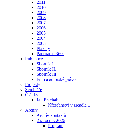
2011
2010
2009
2008
2007
2006
2005
2004
2003
Plakáty
Panorama 360°
Publikace
Sborník I.
Sborník II.
Sborník III.
Film a autorské právo
Projekty
Semináře
Články
Jan Prachař
Křesťanství v zrcadle...
Archiv
Archív kontaktů
25. ročník 2026
Program