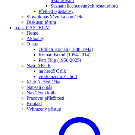
restaurování
Seznam licencovaných restaurátorů
Přehled legislativy
Slovník návštěvníka památek
Diskusní fórum
o.p.s. CASTRUM
Home
Aktuality
O nás
Oldřich Kocián (1888-1942)
Roman Brzoň (1954-2014)
Petr Filip (1950-2025)
Naše AKCE
na hradě Orlík
ve skanzenu Zichpil
Klub A. Sedláčka
Napsali o nás
Návštěvní kniha
Pracovní příležitosti
Kontakt
Vyhrazený přístup