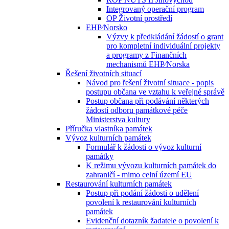
Integrovaný operační program
OP Životní prostředí
EHP⁄Norsko
Výzvy k předkládání žádostí o grant
pro kompletní individuální projekty
a programy z Finančních
mechanismů EHP⁄Norska
Řešení životních situací
Návod pro řešení životní situace - popis
postupu občana ve vztahu k veřejné správě
Postup občana při podávání některých
žádostí odboru památkové péče
Ministerstva kultury
Příručka vlastníka památek
Vývoz kulturních památek
Formulář k žádosti o vývoz kulturní
památky
K režimu vývozu kulturních památek do
zahraničí - mimo celní území EU
Restaurování kulturních památek
Postup při podání žádosti o udělení
povolení k restaurování kulturních
památek
Evidenční dotazník žadatele o povolení k