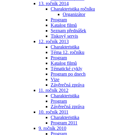
13. ročník 2014
Charakteristika ročníku
Organizátor
Program
Katalog filmů
Seznam přednášek
Tiskový servis
12. ročník 2013
Charakteristika
Téma 12. ročníku
Program
Katalog filmů
Tématické cykly
Program po dnech
Vize
Závěrečná zpráva
11. ročník 2012
Charakteristika
Program
Závěrečná zpráva
10. ročník 2011
Charakteristika
Program 2011
9. ročník 2010
Program