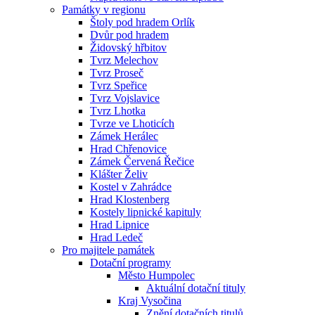
Památky v regionu
Štoly pod hradem Orlík
Dvůr pod hradem
Židovský hřbitov
Tvrz Melechov
Tvrz Proseč
Tvrz Speřice
Tvrz Vojslavice
Tvrz Lhotka
Tvrze ve Lhoticích
Zámek Herálec
Hrad Chřenovice
Zámek Červená Řečice
Klášter Želiv
Kostel v Zahrádce
Hrad Klostenberg
Kostely lipnické kapituly
Hrad Lipnice
Hrad Ledeč
Pro majitele památek
Dotační programy
Město Humpolec
Aktuální dotační tituly
Kraj Vysočina
Znění dotačních titulů