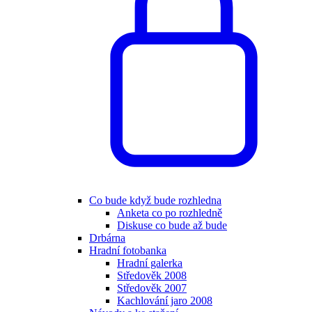
Co bude když bude rozhledna
Anketa co po rozhledně
Diskuse co bude až bude
Drbárna
Hradní fotobanka
Hradní galerka
Středověk 2008
Středověk 2007
Kachlování jaro 2008