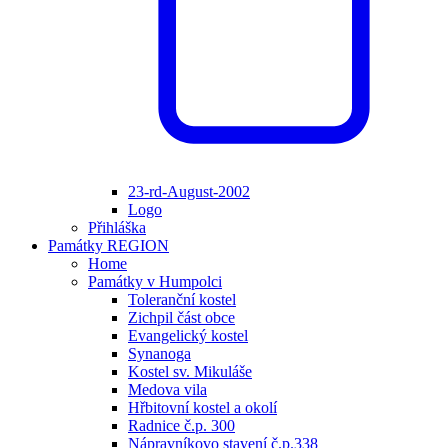
23-rd-August-2002
Logo
Přihláška
Památky REGION
Home
Památky v Humpolci
Toleranční kostel
Zichpil část obce
Evangelický kostel
Synanoga
Kostel sv. Mikuláše
Medova vila
Hřbitovní kostel a okolí
Radnice č.p. 300
Nápravníkovo stavení č.p.338