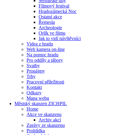
Šermířské dny
Filmový festival
Hradozámecká Noc
Ostatní akce
Řemesla
Archeologie
Orlík ve filmu
Jak to vidí návštěvníci
Videa z hradu
Web kamera on-line
Na pomoc hradu
Pro oddíly a tábory
Svatby
Pronájmy
Trhy
Pracovní příležitosti
Kontakt
Odkazy
Mapa webu
Městský skanzen ZICHPIL
Home
Akce ve skanzenu
Archiv akcí
Zprávy ze skanzenu
Prohlídka