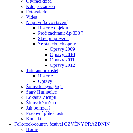
Otvírací doba
Kde je skanzen
Fotogalerie
Videa
Nápravníkovo stavení
Historie objektu
Proč zachránit č.p.338 ?
Stav při převzetí
Ze stavebních oprav
Opravy 2009
Opravy 2010
Opravy 2011
Opravy 2012
Toleranční kostel
Historie
Opravy
Židovská synagoga
Starý Humpolec
Lokalita Zichpil
Židovské město
Jak pomoci ?
Pracovní příležitosti
Kontakt
Folk-rock-country festival OZVĚNY PRÁZDNIN
Home