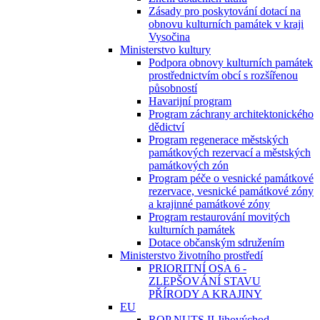
Zásady pro poskytování dotací na
obnovu kulturních památek v kraji
Vysočina
Ministerstvo kultury
Podpora obnovy kulturních památek
prostřednictvím obcí s rozšířenou
působností
Havarijní program
Program záchrany architektonického
dědictví
Program regenerace městských
památkových rezervací a městských
památkových zón
Program péče o vesnické památkové
rezervace, vesnické památkové zóny
a krajinné památkové zóny
Program restaurování movitých
kulturních památek
Dotace občanským sdružením
Ministerstvo životního prostředí
PRIORITNÍ OSA 6 -
ZLEPŠOVÁNÍ STAVU
PŘÍRODY A KRAJINY
EU
ROP NUTS II Jihovýchod