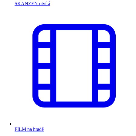
SKANZEN otvírá
FILM na hradě