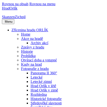
Rovnou na obsah
Rovnou na menu
Hrad
Orlík
Skanzen
Zichpil
Menu
Zřícenina hradu ORLÍK
Home
Akce na hradě
Archiv akcí
Zprávy z hradu
Historie
Prohlídka
Otvírací doba a vstupné
Kudy na hrad
Fotografie z hradu
Panorama II 360°
Letecké
Letecké zimní
Hrad Orlík v létě
Hrad Orlík v zimě
Rozhledna
Historické fotografie
Středověké slavnosti