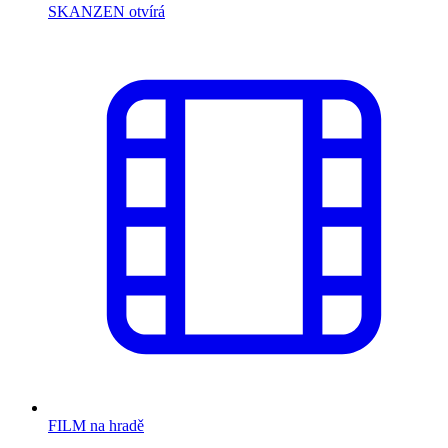
SKANZEN otvírá
FILM na hradě