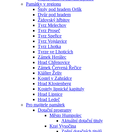
Památky v regionu
Štoly pod hradem Orlík
Dvůr pod hradem
Židovský hřbitov
Tvrz Melechov
Tvrz Proseč
Tvrz Speřice
Tvrz Vojslavice
Tvrz Lhotka
Tvrze ve Lhoticích
Zámek Herálec
Hrad Chřenovice
Zámek Červená Řečice
Klášter Želiv
Kostel v Zahrádce
Hrad Klostenberg
Kostely lipnické kapituly
Hrad Lipnice
Hrad Ledeč
Pro majitele památek
Dotační programy
Město Humpolec
Aktuální dotační tituly
Kraj Vysočina
Znění dotačních titulů