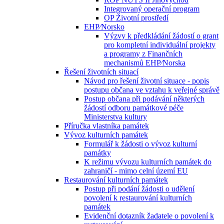
Integrovaný operační program
OP Životní prostředí
EHP⁄Norsko
Výzvy k předkládání žádostí o grant
pro kompletní individuální projekty
a programy z Finančních
mechanismů EHP⁄Norska
Řešení životních situací
Návod pro řešení životní situace - popis
postupu občana ve vztahu k veřejné správě
Postup občana při podávání některých
žádostí odboru památkové péče
Ministerstva kultury
Příručka vlastníka památek
Vývoz kulturních památek
Formulář k žádosti o vývoz kulturní
památky
K režimu vývozu kulturních památek do
zahraničí - mimo celní území EU
Restaurování kulturních památek
Postup při podání žádosti o udělení
povolení k restaurování kulturních
památek
Evidenční dotazník žadatele o povolení k