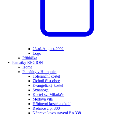
23-rd-August-2002
Logo
Přihláška
Památky REGION
Home
Památky v Humpolci
Toleranční kostel
Zichpil část obce
Evangelický kostel
Synanoga
Kostel sv. Mikuláše
Medova vila
Hřbitovní kostel a okolí
Radnice č.p. 300
Nápravníkovo stavení č.p.338