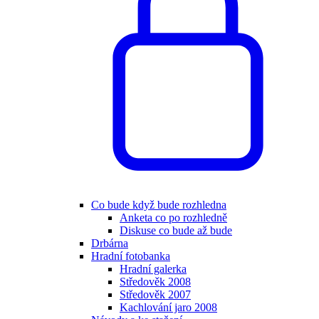
Co bude když bude rozhledna
Anketa co po rozhledně
Diskuse co bude až bude
Drbárna
Hradní fotobanka
Hradní galerka
Středověk 2008
Středověk 2007
Kachlování jaro 2008