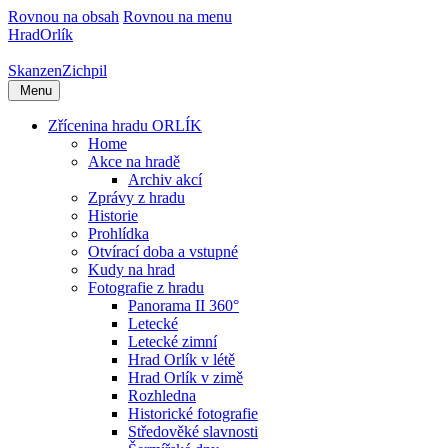
Rovnou na obsah
Rovnou na menu
Hrad
Orlík
Skanzen
Zichpil
Menu
Zřícenina hradu ORLÍK
Home
Akce na hradě
Archiv akcí
Zprávy z hradu
Historie
Prohlídka
Otvírací doba a vstupné
Kudy na hrad
Fotografie z hradu
Panorama II 360°
Letecké
Letecké zimní
Hrad Orlík v létě
Hrad Orlík v zimě
Rozhledna
Historické fotografie
Středověké slavnosti