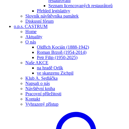
restaurování
Seznam licencovaných restaurátorů
Přehled legislativy
Slovník návštěvníka památek
Diskusní fórum
o.p.s. CASTRUM
Home
Aktuality
O nás
Oldřich Kocián (1888-1942)
Roman Brzoň (1954-2014)
Petr Filip (1950-2025)
Naše AKCE
na hradě Orlík
ve skanzenu Zichpil
Klub A. Sedláčka
Napsali o nás
Návštěvní kniha
Pracovní příležitosti
Kontakt
Vyhrazený přístup