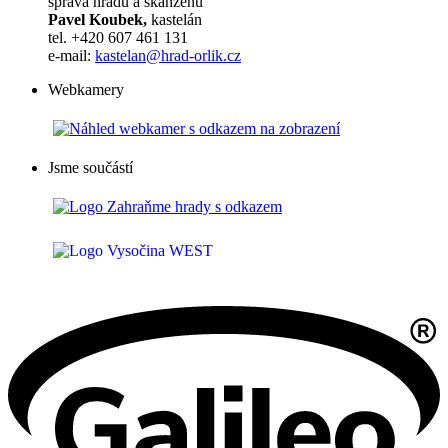
správa hradu a skanzenu
Pavel Koubek,
kastelán
tel. +420 607 461 131
e-mail:
kastelan@hrad-orlik.cz
Webkamery
Jsme součástí