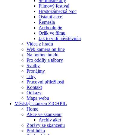
Šermířské dny
Filmový festival
Hradozámecká Noc
Ostatní akce
Řemesla
Archeologie
Orlík ve filmu
Jak to vidí návštěvníci
Videa z hradu
Web kamera on-line
Na pomoc hradu
Pro oddíly a tábory
Svatby
Pronájmy
Trhy
Pracovní příležitosti
Kontakt
Odkazy
Mapa webu
Městský skanzen ZICHPIL
Home
Akce ve skanzenu
Archiv akcí
Zprávy ze skanzenu
Prohlídka