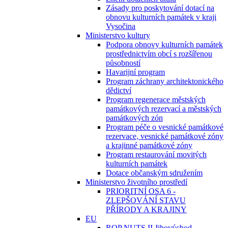
Zásady pro poskytování dotací na
obnovu kulturních památek v kraji
Vysočina
Ministerstvo kultury
Podpora obnovy kulturních památek
prostřednictvím obcí s rozšířenou
působností
Havarijní program
Program záchrany architektonického
dědictví
Program regenerace městských
památkových rezervací a městských
památkových zón
Program péče o vesnické památkové
rezervace, vesnické památkové zóny
a krajinné památkové zóny
Program restaurování movitých
kulturních památek
Dotace občanským sdružením
Ministerstvo životního prostředí
PRIORITNÍ OSA 6 -
ZLEPŠOVÁNÍ STAVU
PŘÍRODY A KRAJINY
EU
ROP NUTS II Jihovýchod