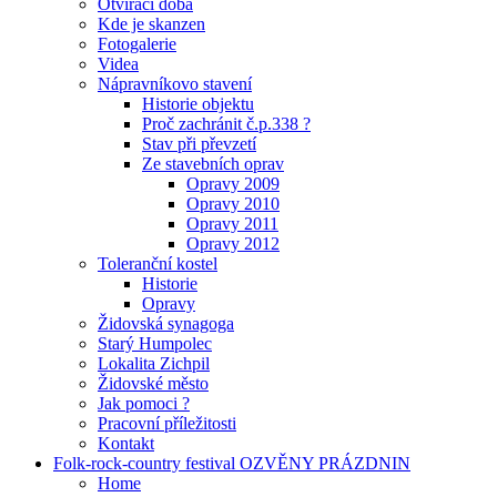
Otvírací doba
Kde je skanzen
Fotogalerie
Videa
Nápravníkovo stavení
Historie objektu
Proč zachránit č.p.338 ?
Stav při převzetí
Ze stavebních oprav
Opravy 2009
Opravy 2010
Opravy 2011
Opravy 2012
Toleranční kostel
Historie
Opravy
Židovská synagoga
Starý Humpolec
Lokalita Zichpil
Židovské město
Jak pomoci ?
Pracovní příležitosti
Kontakt
Folk-rock-country festival OZVĚNY PRÁZDNIN
Home