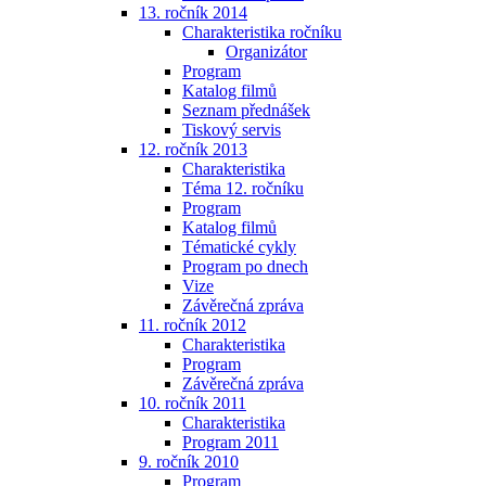
13. ročník 2014
Charakteristika ročníku
Organizátor
Program
Katalog filmů
Seznam přednášek
Tiskový servis
12. ročník 2013
Charakteristika
Téma 12. ročníku
Program
Katalog filmů
Tématické cykly
Program po dnech
Vize
Závěrečná zpráva
11. ročník 2012
Charakteristika
Program
Závěrečná zpráva
10. ročník 2011
Charakteristika
Program 2011
9. ročník 2010
Program