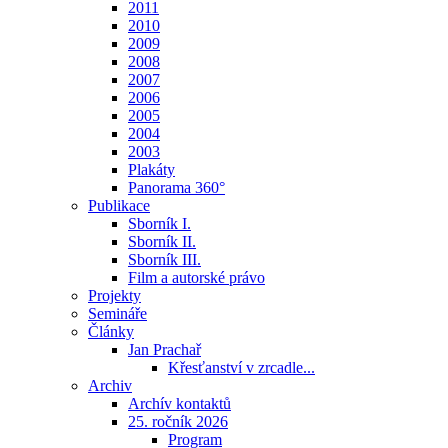
2011
2010
2009
2008
2007
2006
2005
2004
2003
Plakáty
Panorama 360°
Publikace
Sborník I.
Sborník II.
Sborník III.
Film a autorské právo
Projekty
Semináře
Články
Jan Prachař
Křesťanství v zrcadle...
Archiv
Archív kontaktů
25. ročník 2026
Program