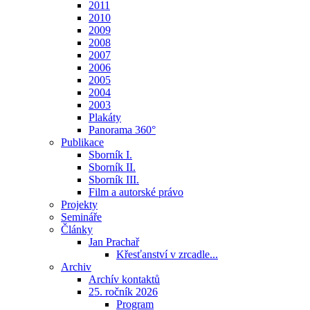
2011
2010
2009
2008
2007
2006
2005
2004
2003
Plakáty
Panorama 360°
Publikace
Sborník I.
Sborník II.
Sborník III.
Film a autorské právo
Projekty
Semináře
Články
Jan Prachař
Křesťanství v zrcadle...
Archiv
Archív kontaktů
25. ročník 2026
Program