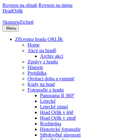
Rovnou na obsah
Rovnou na menu
Hrad
Orlík
Skanzen
Zichpil
Menu
Zřícenina hradu ORLÍK
Home
Akce na hradě
Archiv akcí
Zprávy z hradu
Historie
Prohlídka
Otvírací doba a vstupné
Kudy na hrad
Fotografie z hradu
Panorama II 360°
Letecké
Letecké zimní
Hrad Orlík v létě
Hrad Orlík v zimě
Rozhledna
Historické fotografie
Středověké slavnosti