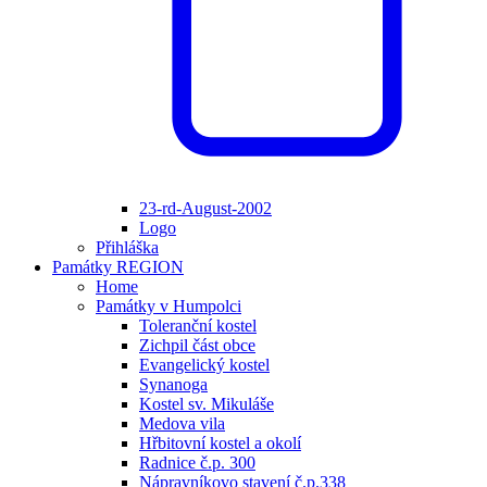
23-rd-August-2002
Logo
Přihláška
Památky REGION
Home
Památky v Humpolci
Toleranční kostel
Zichpil část obce
Evangelický kostel
Synanoga
Kostel sv. Mikuláše
Medova vila
Hřbitovní kostel a okolí
Radnice č.p. 300
Nápravníkovo stavení č.p.338