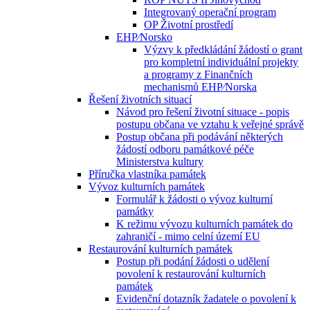
Integrovaný operační program
OP Životní prostředí
EHP⁄Norsko
Výzvy k předkládání žádostí o grant
pro kompletní individuální projekty
a programy z Finančních
mechanismů EHP⁄Norska
Řešení životních situací
Návod pro řešení životní situace - popis
postupu občana ve vztahu k veřejné správě
Postup občana při podávání některých
žádostí odboru památkové péče
Ministerstva kultury
Příručka vlastníka památek
Vývoz kulturních památek
Formulář k žádosti o vývoz kulturní
památky
K režimu vývozu kulturních památek do
zahraničí - mimo celní území EU
Restaurování kulturních památek
Postup při podání žádosti o udělení
povolení k restaurování kulturních
památek
Evidenční dotazník žadatele o povolení k