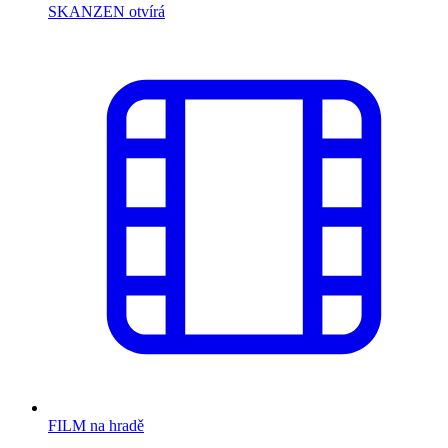
SKANZEN otvírá
FILM na hradě