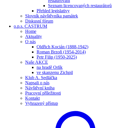
restaurování
Seznam licencovaných restaurátorů
Přehled legislativy
Slovník návštěvníka památek
Diskusní fórum
o.p.s. CASTRUM
Home
Aktuality
O nás
Oldřich Kocián (1888-1942)
Roman Brzoň (1954-2014)
Petr Filip (1950-2025)
Naše AKCE
na hradě Orlík
ve skanzenu Zichpil
Klub A. Sedláčka
Napsali o nás
Návštěvní kniha
Pracovní příležitosti
Kontakt
Vyhrazený přístup