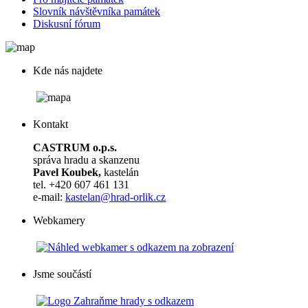
Slovník návštěvníka památek
Diskusní fórum
Kde nás najdete
Kontakt
CASTRUM o.p.s.
správa hradu a skanzenu
Pavel Koubek,
kastelán
tel. +420 607 461 131
e-mail:
kastelan@hrad-orlik.cz
Webkamery
Jsme součástí