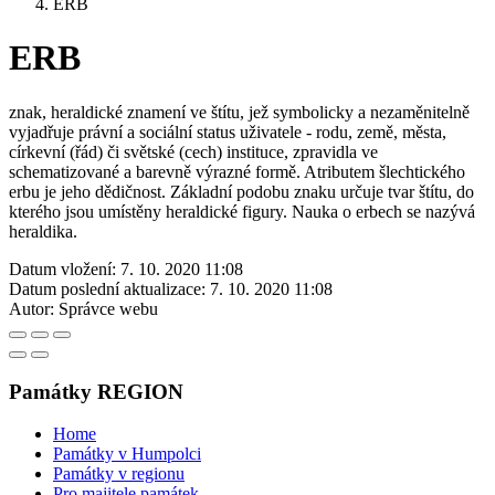
ERB
ERB
znak, heraldické znamení ve štítu, jež symbolicky a nezaměnitelně
vyjadřuje právní a sociální status uživatele - rodu, země, města,
církevní (řád) či světské (cech) instituce, zpravidla ve
schematizované a barevně výrazné formě. Atributem šlechtického
erbu je jeho dědičnost. Základní podobu znaku určuje tvar štítu, do
kterého jsou umístěny heraldické figury. Nauka o erbech se nazývá
heraldika.
Datum vložení:
7. 10. 2020 11:08
Datum poslední aktualizace:
7. 10. 2020 11:08
Autor:
Správce webu
Památky REGION
Home
Památky v Humpolci
Památky v regionu
Pro majitele památek