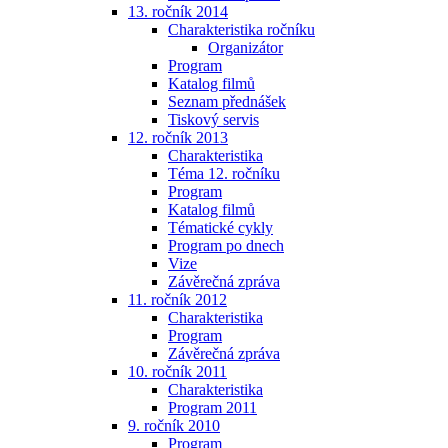
13. ročník 2014
Charakteristika ročníku
Organizátor
Program
Katalog filmů
Seznam přednášek
Tiskový servis
12. ročník 2013
Charakteristika
Téma 12. ročníku
Program
Katalog filmů
Tématické cykly
Program po dnech
Vize
Závěrečná zpráva
11. ročník 2012
Charakteristika
Program
Závěrečná zpráva
10. ročník 2011
Charakteristika
Program 2011
9. ročník 2010
Program