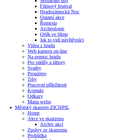
Šermířské dny
Filmový festival
Hradozámecká Noc
Ostatní akce
Řemesla
Archeologie
Orlík ve filmu
Jak to vidí návštěvníci
Videa z hradu
Web kamera on-line
Na pomoc hradu
Pro oddíly a tábory
Svatby
Pronájmy
Trhy
Pracovní příležitosti
Kontakt
Odkazy
Mapa webu
Městský skanzen ZICHPIL
Home
Akce ve skanzenu
Archiv akcí
Zprávy ze skanzenu
Prohlídka