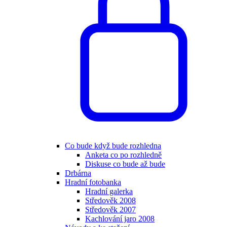
Co bude když bude rozhledna
Anketa co po rozhledně
Diskuse co bude až bude
Drbárna
Hradní fotobanka
Hradní galerka
Středověk 2008
Středověk 2007
Kachlování jaro 2008