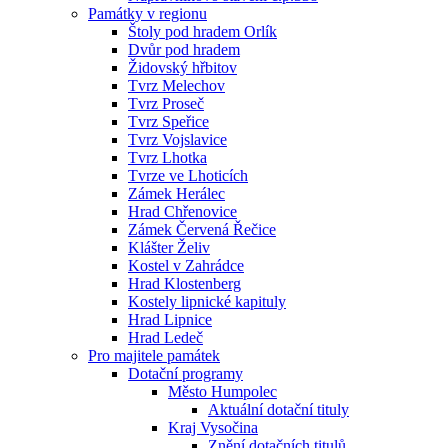
Památky v regionu
Štoly pod hradem Orlík
Dvůr pod hradem
Židovský hřbitov
Tvrz Melechov
Tvrz Proseč
Tvrz Speřice
Tvrz Vojslavice
Tvrz Lhotka
Tvrze ve Lhoticích
Zámek Herálec
Hrad Chřenovice
Zámek Červená Řečice
Klášter Želiv
Kostel v Zahrádce
Hrad Klostenberg
Kostely lipnické kapituly
Hrad Lipnice
Hrad Ledeč
Pro majitele památek
Dotační programy
Město Humpolec
Aktuální dotační tituly
Kraj Vysočina
Znění dotačních titulů