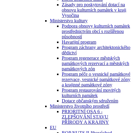
Zásady pro poskytování dotací na
obnovu kulturních památek v kraji
Vysočina
Ministerstvo kultury
Podpora obnovy kulturních památek
prostřednictvím obcí s rozšířenou
působností
Havarijní program
Program záchrany architektonického
dědictví
Program regenerace městských
památkových rezervací a městských
památkových zón
Program péče o vesnické památkové
rezervace, vesnické památkové zóny
a krajinné památkové zóny
Program restaurování movitých
kulturních památek
Dotace občanským sdružením
Ministerstvo životního prostředí
PRIORITNÍ OSA 6 -
ZLEPŠOVÁNÍ STAVU
PŘÍRODY A KRAJINY
EU
ROP NUTS II Jihovýchod