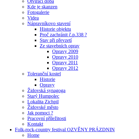
Otvírací doba
Kde je skanzen
Fotogalerie
Videa
Nápravníkovo stavení
Historie objektu
Proč zachránit č.p.338 ?
Stav při převzetí
Ze stavebních oprav
Opravy 2009
Opravy 2010
Opravy 2011
Opravy 2012
Toleranční kostel
Historie
Opravy
Židovská synagoga
Starý Humpolec
Lokalita Zichpil
Židovské město
Jak pomoci ?
Pracovní příležitosti
Kontakt
Folk-rock-country festival OZVĚNY PRÁZDNIN
Home