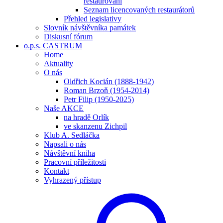
restaurování
Seznam licencovaných restaurátorů
Přehled legislativy
Slovník návštěvníka památek
Diskusní fórum
o.p.s. CASTRUM
Home
Aktuality
O nás
Oldřich Kocián (1888-1942)
Roman Brzoň (1954-2014)
Petr Filip (1950-2025)
Naše AKCE
na hradě Orlík
ve skanzenu Zichpil
Klub A. Sedláčka
Napsali o nás
Návštěvní kniha
Pracovní příležitosti
Kontakt
Vyhrazený přístup