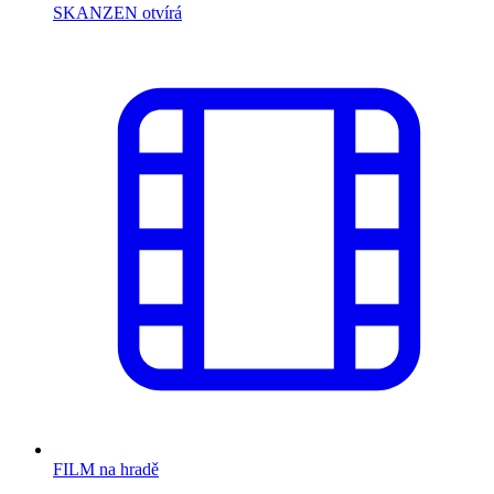
SKANZEN otvírá
FILM na hradě