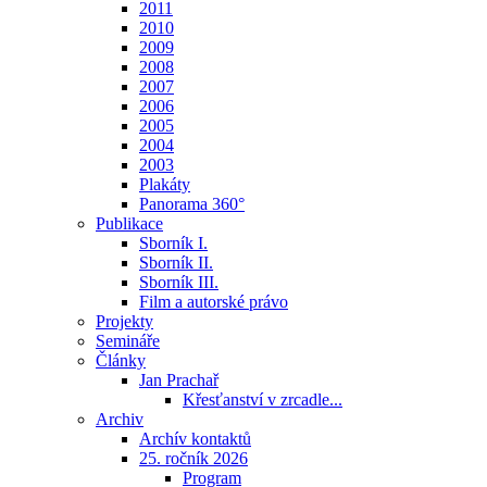
2011
2010
2009
2008
2007
2006
2005
2004
2003
Plakáty
Panorama 360°
Publikace
Sborník I.
Sborník II.
Sborník III.
Film a autorské právo
Projekty
Semináře
Články
Jan Prachař
Křesťanství v zrcadle...
Archiv
Archív kontaktů
25. ročník 2026
Program