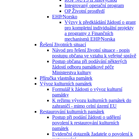
Integrovaný operační program
OP Životní prostředí
EHP⁄Norsko
Výzvy k předkládání žádostí o grant
pro kompletní individuální projekty
a programy z Finančních
mechanismů EHP⁄Norska
Řešení životních situací
Návod pro řešení životní situace - popis
postupu občana ve vztahu k veřejné správě
Postup občana při podávání některých
žádostí odboru památkové péče
Ministerstva kultury
Příručka vlastníka památek
Vývoz kulturních památek
Formulář k žádosti o vývoz kulturní
památky
K režimu vývozu kulturních památek do
zahraničí - mimo celní území EU
Restaurování kulturních památek
Postup při podání žádosti o udělení
povolení k restaurování kulturních
památek
Evidenční dotazník žadatele o povolení k