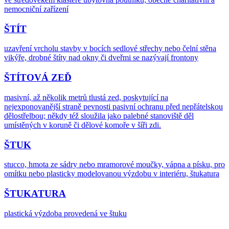
nemocniční zařízení
ŠTÍT
uzavření vrcholu stavby v bocích sedlové střechy nebo čelní stěna
vikýře, drobné štíty nad okny či dveřmi se nazývají frontony
ŠTÍTOVÁ ZEĎ
masivní, až několik metrů tlustá zed, poskytující na
nejexponovanější straně pevnosti pasivní ochranu před nepřátelskou
dělostřelbou; někdy též sloužila jako palebné stanoviště děl
umístěných v koruně či dělové komoře v šíři zdi.
ŠTUK
stucco, hmota ze sádry nebo mramorové moučky, vápna a písku, pro
omítku nebo plasticky modelovanou výzdobu v interiéru, štukatura
ŠTUKATURA
plastická výzdoba provedená ve štuku