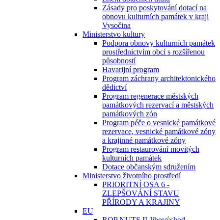
Zásady pro poskytování dotací na
obnovu kulturních památek v kraji
Vysočina
Ministerstvo kultury
Podpora obnovy kulturních památek
prostřednictvím obcí s rozšířenou
působností
Havarijní program
Program záchrany architektonického
dědictví
Program regenerace městských
památkových rezervací a městských
památkových zón
Program péče o vesnické památkové
rezervace, vesnické památkové zóny
a krajinné památkové zóny
Program restaurování movitých
kulturních památek
Dotace občanským sdružením
Ministerstvo životního prostředí
PRIORITNÍ OSA 6 -
ZLEPŠOVÁNÍ STAVU
PŘÍRODY A KRAJINY
EU
ROP NUTS II Jihovýchod