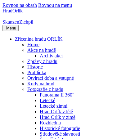
Rovnou na obsah
Rovnou na menu
Hrad
Orlík
Skanzen
Zichpil
Menu
Zřícenina hradu ORLÍK
Home
Akce na hradě
Archiv akcí
Zprávy z hradu
Historie
Prohlídka
Otvírací doba a vstupné
Kudy na hrad
Fotografie z hradu
Panorama II 360°
Letecké
Letecké zimní
Hrad Orlík v létě
Hrad Orlík v zimě
Rozhledna
Historické fotografie
Středověké slavnosti