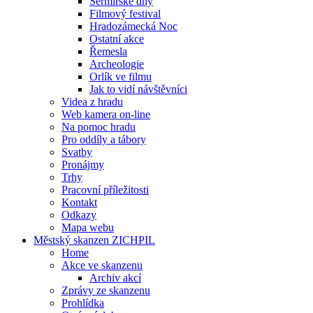
Šermířské dny
Filmový festival
Hradozámecká Noc
Ostatní akce
Řemesla
Archeologie
Orlík ve filmu
Jak to vidí návštěvníci
Videa z hradu
Web kamera on-line
Na pomoc hradu
Pro oddíly a tábory
Svatby
Pronájmy
Trhy
Pracovní příležitosti
Kontakt
Odkazy
Mapa webu
Městský skanzen ZICHPIL
Home
Akce ve skanzenu
Archiv akcí
Zprávy ze skanzenu
Prohlídka