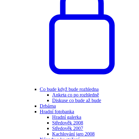
Co bude když bude rozhledna
Anketa co po rozhledně
Diskuse co bude až bude
Drbárna
Hradní fotobanka
Hradní galerka
Středověk 2008
Středověk 2007
Kachlování jaro 2008