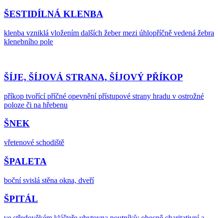
ŠESTIDÍLNÁ KLENBA
klenba vzniklá vložením dalších žeber mezi úhlopříčně vedená žebra
klenebního pole
ŠÍJE, ŠÍJOVÁ STRANA, ŠÍJOVÝ PŘÍKOP
příkop tvořící příčné opevnění přístupové strany hradu v ostrožné
poloze či na hřebenu
ŠNEK
vřetenové schodiště
ŠPALETA
boční svislá stěna okna, dveří
ŠPITÁL
ve středověkém klášteře ubytovna poutníků; obecně charitativní a