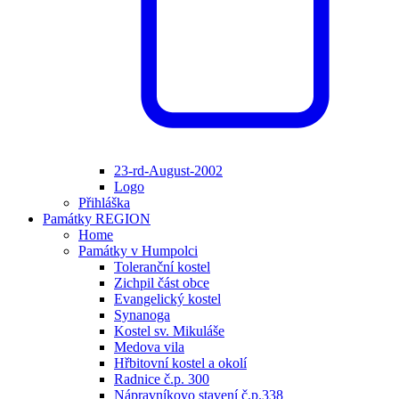
23-rd-August-2002
Logo
Přihláška
Památky REGION
Home
Památky v Humpolci
Toleranční kostel
Zichpil část obce
Evangelický kostel
Synanoga
Kostel sv. Mikuláše
Medova vila
Hřbitovní kostel a okolí
Radnice č.p. 300
Nápravníkovo stavení č.p.338