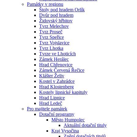
Památky v regionu
Štoly pod hradem Orlík
Dvůr pod hradem
Židovský hřbitov
Tvrz Melechov
Tvrz Proseč
Tvrz Speřice
Tvrz Vojslavice
Tvrz Lhotka
Tvrze ve Lhoticích
Zámek Herálec
Hrad Chřenovice
Zámek Červená Řečice
Klášter Želiv
Kostel v Zahrádce
Hrad Klostenberg
Kostely lipnické kapituly
Hrad Lipnice
Hrad Ledeč
Pro majitele památek
Dotační programy
Město Humpolec
Aktuální dotační tituly
Kraj Vysočina
Znění dotačních titulů