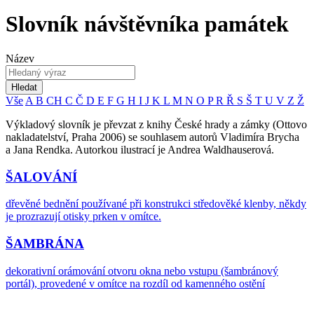
Slovník návštěvníka památek
Název
Hledat
Vše
A
B
CH
C
Č
D
E
F
G
H
I
J
K
L
M
N
O
P
R
Ř
S
Š
T
U
V
Z
Ž
Výkladový slovník je převzat z knihy České hrady a zámky (Ottovo
nakladatelství, Praha 2006) se souhlasem autorů Vladimíra Brycha
a Jana Rendka. Autorkou ilustrací je Andrea Waldhauserová.
ŠALOVÁNÍ
dřevěné bednění používané při konstrukci středověké klenby, někdy
je prozrazují otisky prken v omítce.
ŠAMBRÁNA
dekorativní orámování otvoru okna nebo vstupu (šambránový
portál), provedené v omítce na rozdíl od kamenného ostění