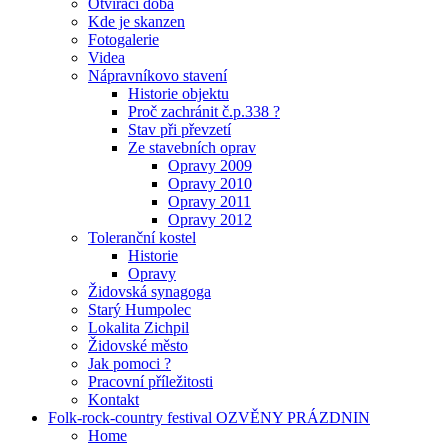
Otvírací doba
Kde je skanzen
Fotogalerie
Videa
Nápravníkovo stavení
Historie objektu
Proč zachránit č.p.338 ?
Stav při převzetí
Ze stavebních oprav
Opravy 2009
Opravy 2010
Opravy 2011
Opravy 2012
Toleranční kostel
Historie
Opravy
Židovská synagoga
Starý Humpolec
Lokalita Zichpil
Židovské město
Jak pomoci ?
Pracovní příležitosti
Kontakt
Folk-rock-country festival OZVĚNY PRÁZDNIN
Home