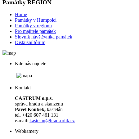
Památky REGION
Home
Památky v Humpolci
Památky v regionu
Pro majitele památek
Slovník návštěvníka památek
Diskusní fórum
Kde nás najdete
Kontakt
CASTRUM o.p.s.
správa hradu a skanzenu
Pavel Koubek,
kastelán
tel. +420 607 461 131
e-mail:
kastelan@hrad-orlik.cz
Webkamery