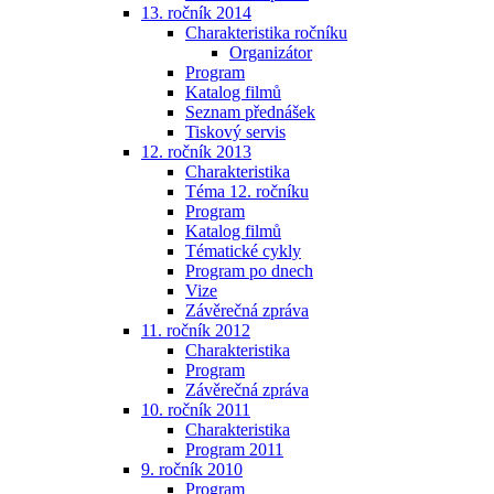
13. ročník 2014
Charakteristika ročníku
Organizátor
Program
Katalog filmů
Seznam přednášek
Tiskový servis
12. ročník 2013
Charakteristika
Téma 12. ročníku
Program
Katalog filmů
Tématické cykly
Program po dnech
Vize
Závěrečná zpráva
11. ročník 2012
Charakteristika
Program
Závěrečná zpráva
10. ročník 2011
Charakteristika
Program 2011
9. ročník 2010
Program