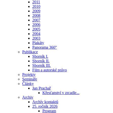
2011
2010
2009
2008
2007
2006
2005
2004
2003
Plakáty
Panorama 360°
Publikace
Sborník I.
Sborník II.
Sborník III.
Film a autorské právo
Projekty
Semináře
Články
Jan Prachař
Křesťanství v zrcadle...
Archiv
Archív kontaktů
25. ročník 2026
Program