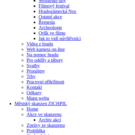
Šermířské dny
Filmový festival
Hradozámecká Noc
Ostatní akce
Řemesla
Archeologie
Orlík ve filmu
Jak to vidí návštěvníci
Videa z hradu
Web kamera on-line
Na pomoc hradu
Pro oddíly a tábory
Svatby
Pronájmy
Trhy
Pracovní příležitosti
Kontakt
Odkazy
Mapa webu
Městský skanzen ZICHPIL
Home
Akce ve skanzenu
Archiv akcí
Zprávy ze skanzenu
Prohlídka