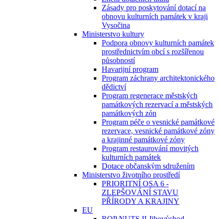
Zásady pro poskytování dotací na
obnovu kulturních památek v kraji
Vysočina
Ministerstvo kultury
Podpora obnovy kulturních památek
prostřednictvím obcí s rozšířenou
působností
Havarijní program
Program záchrany architektonického
dědictví
Program regenerace městských
památkových rezervací a městských
památkových zón
Program péče o vesnické památkové
rezervace, vesnické památkové zóny
a krajinné památkové zóny
Program restaurování movitých
kulturních památek
Dotace občanským sdružením
Ministerstvo životního prostředí
PRIORITNÍ OSA 6 -
ZLEPŠOVÁNÍ STAVU
PŘÍRODY A KRAJINY
EU
ROP NUTS II Jihovýchod