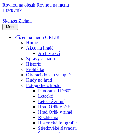
Rovnou na obsah
Rovnou na menu
Hrad
Orlík
Skanzen
Zichpil
Menu
Zřícenina hradu ORLÍK
Home
Akce na hradě
Archiv akcí
Zprávy z hradu
Historie
Prohlídka
Otvírací doba a vstupné
Kudy na hrad
Fotografie z hradu
Panorama II 360°
Letecké
Letecké zimní
Hrad Orlík v létě
Hrad Orlík v zimě
Rozhledna
Historické fotografie
Středověké slavnosti