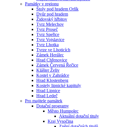
Památky v regionu
Štoly pod hradem Orlík
Dvůr pod hradem
Židovský hřbitov
Tvrz Melechov
Tvrz Proseč
Tvrz Speřice
Tvrz Vojslavice
Tvrz Lhotka
Tvrze ve Lhoticích
Zámek Herálec
Hrad Chřenovice
Zámek Červená Řečice
Klášter Želiv
Kostel v Zahrádce
Hrad Klostenberg
Kostely lipnické kapituly
Hrad Lipnice
Hrad Ledeč
Pro majitele památek
Dotační programy
Město Humpolec
Aktuální dotační tituly
Kraj Vysočina
Znění dotačních titulů