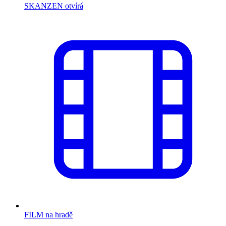
SKANZEN otvírá
FILM na hradě