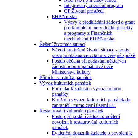
Integrovaný operační program
OP Životní prostředí
EHP⁄Norsko
Výzvy k předkládání žádostí o grant
pro kompletní individuální projekty
a programy z Finančních
mechanismů EHP⁄Norska
Řešení životních situací
Návod pro řešení životní situace - popis
postupu občana ve vztahu k veřejné správě
Postup občana při podávání některých
žádostí odboru památkové péče
Ministerstva kultury
Příručka vlastníka památek
Vývoz kulturních památek
Formulář k žádosti o vývoz kulturní
památky
K režimu vývozu kulturních památek do
zahraničí - mimo celní území EU
Restaurování kulturních památek
Postup při podání žádosti o udělení
povolení k restaurování kulturních
památek
Evidenční dotazník žadatele o povolení k