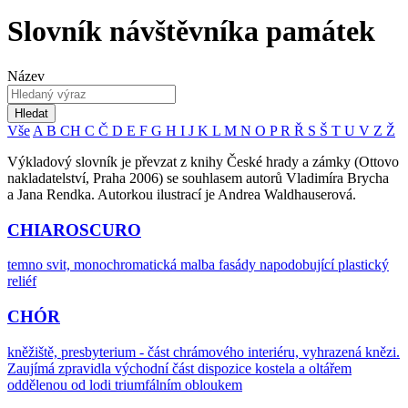
Slovník návštěvníka památek
Název
Hledat
Vše
A
B
CH
C
Č
D
E
F
G
H
I
J
K
L
M
N
O
P
R
Ř
S
Š
T
U
V
Z
Ž
Výkladový slovník je převzat z knihy České hrady a zámky (Ottovo
nakladatelství, Praha 2006) se souhlasem autorů Vladimíra Brycha
a Jana Rendka. Autorkou ilustrací je Andrea Waldhauserová.
CHIAROSCURO
temno svit, monochromatická malba fasády napodobující plastický
reliéf
CHÓR
kněžiště, presbyterium - část chrámového interiéru, vyhrazená knězi.
Zaujímá zpravidla východní část dispozice kostela a oltářem
oddělenou od lodi triumfálním obloukem