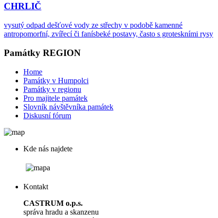
CHRLIČ
vysutý odpad dešťové vody ze střechy v podobě kamenné
antropomorfní, zvířecí či fanísbeké postavy, často s groteskními rysy
Památky REGION
Home
Památky v Humpolci
Památky v regionu
Pro majitele památek
Slovník návštěvníka památek
Diskusní fórum
Kde nás najdete
Kontakt
CASTRUM o.p.s.
správa hradu a skanzenu