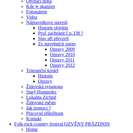
Otvírací doba
Kde je skanzen
Fotogalerie
Videa
Nápravníkovo stavení
Historie objektu
Proč zachránit č.p.338 ?
Stav při převzetí
Ze stavebních oprav
Opravy 2009
Opravy 2010
Opravy 2011
Opravy 2012
Toleranční kostel
Historie
Opravy
Židovská synagoga
Starý Humpolec
Lokalita Zichpil
Židovské město
Jak pomoci ?
Pracovní příležitosti
Kontakt
Folk-rock-country festival OZVĚNY PRÁZDNIN
Home