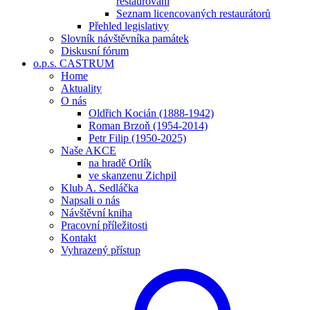
restaurování
Seznam licencovaných restaurátorů
Přehled legislativy
Slovník návštěvníka památek
Diskusní fórum
o.p.s. CASTRUM
Home
Aktuality
O nás
Oldřich Kocián (1888-1942)
Roman Brzoň (1954-2014)
Petr Filip (1950-2025)
Naše AKCE
na hradě Orlík
ve skanzenu Zichpil
Klub A. Sedláčka
Napsali o nás
Návštěvní kniha
Pracovní příležitosti
Kontakt
Vyhrazený přístup