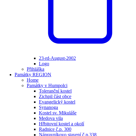
23-rd-August-2002
Logo
Přihláška
Památky REGION
Home
Památky v Humpolci
Toleranční kostel
Zichpil část obce
Evangelický kostel
Synanoga
Kostel sv. Mikuláše
Medova vila
Hřbitovní kostel a okolí
Radnice č.p. 300
Nápravníkovo stavení č.p.338