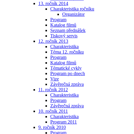
13. ročník 2014
Charakteristika ročníku
Organizátor
Program
Katalog filmů
Seznam přednášek
Tiskový servis
12. ročník 2013
Charakteristika
Téma 12. ročníku
Program
Katalog filmů
Tématické cykly
Program po dnech
Vize
Závěrečná zpráva
11. ročník 2012
Charakteristika
Program
Závěrečná zpráva
10. ročník 2011
Charakteristika
Program 2011
9. ročník 2010
Program