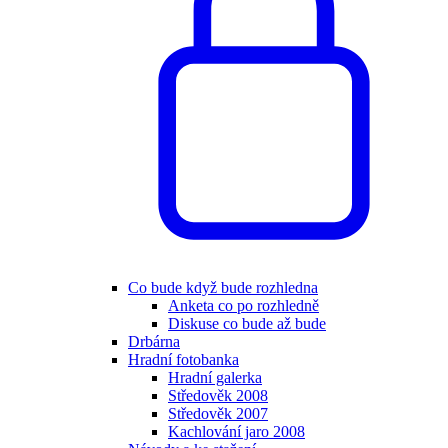
Co bude když bude rozhledna
Anketa co po rozhledně
Diskuse co bude až bude
Drbárna
Hradní fotobanka
Hradní galerka
Středověk 2008
Středověk 2007
Kachlování jaro 2008