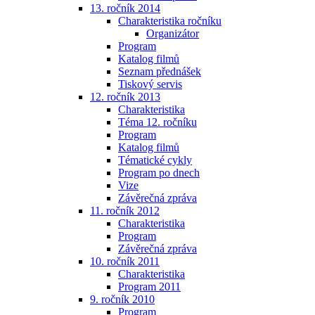
13. ročník 2014
Charakteristika ročníku
Organizátor
Program
Katalog filmů
Seznam přednášek
Tiskový servis
12. ročník 2013
Charakteristika
Téma 12. ročníku
Program
Katalog filmů
Tématické cykly
Program po dnech
Vize
Závěrečná zpráva
11. ročník 2012
Charakteristika
Program
Závěrečná zpráva
10. ročník 2011
Charakteristika
Program 2011
9. ročník 2010
Program