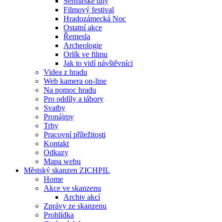
Šermířské dny
Filmový festival
Hradozámecká Noc
Ostatní akce
Řemesla
Archeologie
Orlík ve filmu
Jak to vidí návštěvníci
Videa z hradu
Web kamera on-line
Na pomoc hradu
Pro oddíly a tábory
Svatby
Pronájmy
Trhy
Pracovní příležitosti
Kontakt
Odkazy
Mapa webu
Městský skanzen ZICHPIL
Home
Akce ve skanzenu
Archiv akcí
Zprávy ze skanzenu
Prohlídka