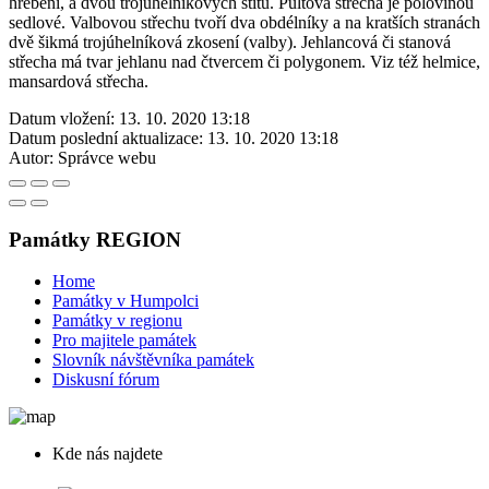
hřebeni, a dvou trojúhelníkových štítů. Pultová střecha je polovinou
sedlové. Valbovou střechu tvoří dva obdélníky a na kratších stranách
dvě šikmá trojúhelníková zkosení (valby). Jehlancová či stanová
střecha má tvar jehlanu nad čtvercem či polygonem. Viz též helmice,
mansardová střecha.
Datum vložení:
13. 10. 2020 13:18
Datum poslední aktualizace:
13. 10. 2020 13:18
Autor:
Správce webu
Památky REGION
Home
Památky v Humpolci
Památky v regionu
Pro majitele památek
Slovník návštěvníka památek
Diskusní fórum
Kde nás najdete