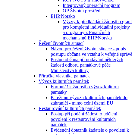
Integrovaný operační program
OP Životní prostředí
EHP⁄Norsko
Výzvy k předkládání žádostí o grant
pro kompletní individuální projekty
a programy z Finančních
mechanismů EHP⁄Norska
Řešení životních situací
Návod pro řešení životní situace - popis
postupu občana ve vztahu k veřejné správě
Postup občana při podávání některých
žádostí odboru památkové péče
Ministerstva kultury
Příručka vlastníka památek
Vývoz kulturních památek
Formulář k žádosti o vývoz kulturní
památky
K režimu vývozu kulturních památek do
zahraničí - mimo celní území EU
Restaurování kulturních památek
Postup při podání žádosti o udělení
povolení k restaurování kulturních
památek
Evidenční dotazník žadatele o povolení k