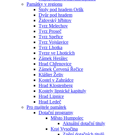
Památky v regionu
Štoly pod hradem Orlík
Dvůr pod hradem
Židovský hřbitov
Tvrz Melechov
Tvrz Proseč
Tvrz Speřice
Tvrz Vojslavice
Tvrz Lhotka
Tvrze ve Lhoticích
Zámek Herálec
Hrad Chřenovice
Zámek Červená Řečice
Klášter Želiv
Kostel v Zahrádce
Hrad Klostenberg
Kostely lipnické kapituly
Hrad Lipnice
Hrad Ledeč
Pro majitele památek
Dotační programy
Město Humpolec
Aktuální dotační tituly
Kraj Vysočina
Znění dotačních titulů