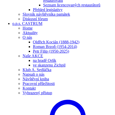
restaurování
Seznam licencovaných restaurátorů
Přehled legislativy
Slovník návštěvníka památek
Diskusní fórum
o.p.s. CASTRUM
Home
Aktuality
O nás
Oldřich Kocián (1888-1942)
Roman Brzoň (1954-2014)
Petr Filip (1950-2025)
Naše AKCE
na hradě Orlík
ve skanzenu Zichpil
Klub A. Sedláčka
Napsali o nás
Návštěvní kniha
Pracovní příležitosti
Kontakt
Vyhrazený přístup