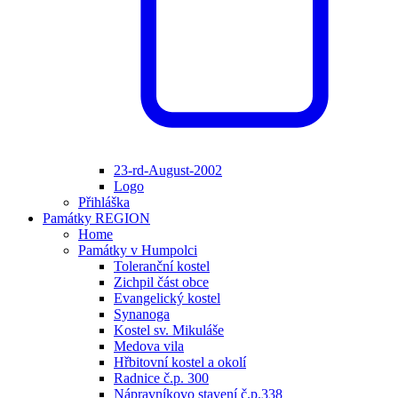
23-rd-August-2002
Logo
Přihláška
Památky REGION
Home
Památky v Humpolci
Toleranční kostel
Zichpil část obce
Evangelický kostel
Synanoga
Kostel sv. Mikuláše
Medova vila
Hřbitovní kostel a okolí
Radnice č.p. 300
Nápravníkovo stavení č.p.338