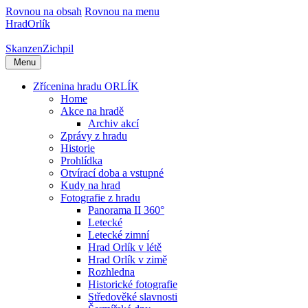
Rovnou na obsah
Rovnou na menu
Hrad
Orlík
Skanzen
Zichpil
Menu
Zřícenina hradu ORLÍK
Home
Akce na hradě
Archiv akcí
Zprávy z hradu
Historie
Prohlídka
Otvírací doba a vstupné
Kudy na hrad
Fotografie z hradu
Panorama II 360°
Letecké
Letecké zimní
Hrad Orlík v létě
Hrad Orlík v zimě
Rozhledna
Historické fotografie
Středověké slavnosti