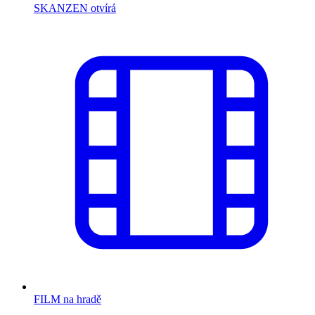
SKANZEN otvírá
FILM na hradě