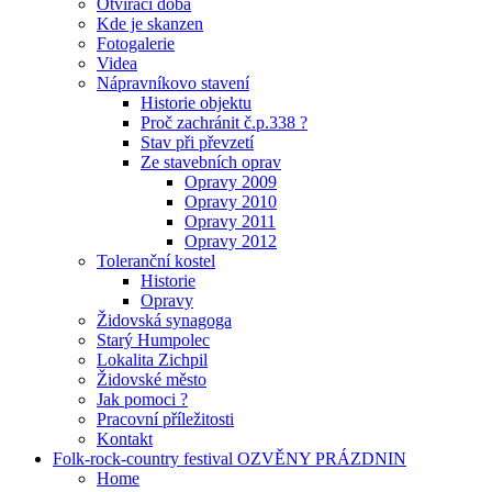
Otvírací doba
Kde je skanzen
Fotogalerie
Videa
Nápravníkovo stavení
Historie objektu
Proč zachránit č.p.338 ?
Stav při převzetí
Ze stavebních oprav
Opravy 2009
Opravy 2010
Opravy 2011
Opravy 2012
Toleranční kostel
Historie
Opravy
Židovská synagoga
Starý Humpolec
Lokalita Zichpil
Židovské město
Jak pomoci ?
Pracovní příležitosti
Kontakt
Folk-rock-country festival OZVĚNY PRÁZDNIN
Home