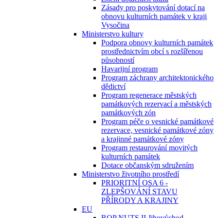
Zásady pro poskytování dotací na
obnovu kulturních památek v kraji
Vysočina
Ministerstvo kultury
Podpora obnovy kulturních památek
prostřednictvím obcí s rozšířenou
působností
Havarijní program
Program záchrany architektonického
dědictví
Program regenerace městských
památkových rezervací a městských
památkových zón
Program péče o vesnické památkové
rezervace, vesnické památkové zóny
a krajinné památkové zóny
Program restaurování movitých
kulturních památek
Dotace občanským sdružením
Ministerstvo životního prostředí
PRIORITNÍ OSA 6 -
ZLEPŠOVÁNÍ STAVU
PŘÍRODY A KRAJINY
EU
ROP NUTS II Jihovýchod