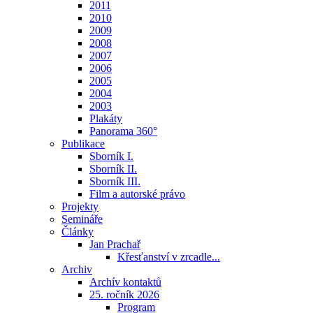
2011
2010
2009
2008
2007
2006
2005
2004
2003
Plakáty
Panorama 360°
Publikace
Sborník I.
Sborník II.
Sborník III.
Film a autorské právo
Projekty
Semináře
Články
Jan Prachař
Křesťanství v zrcadle...
Archiv
Archív kontaktů
25. ročník 2026
Program