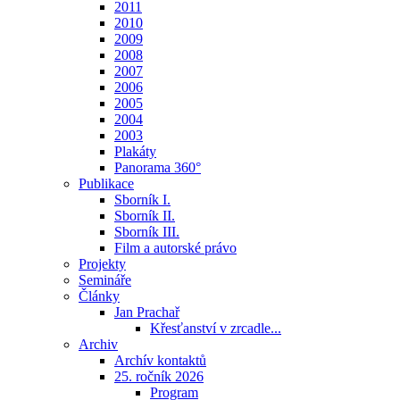
2011
2010
2009
2008
2007
2006
2005
2004
2003
Plakáty
Panorama 360°
Publikace
Sborník I.
Sborník II.
Sborník III.
Film a autorské právo
Projekty
Semináře
Články
Jan Prachař
Křesťanství v zrcadle...
Archiv
Archív kontaktů
25. ročník 2026
Program