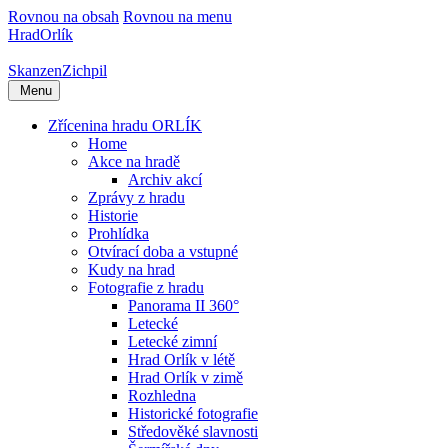
Rovnou na obsah
Rovnou na menu
Hrad
Orlík
Skanzen
Zichpil
Menu
Zřícenina hradu ORLÍK
Home
Akce na hradě
Archiv akcí
Zprávy z hradu
Historie
Prohlídka
Otvírací doba a vstupné
Kudy na hrad
Fotografie z hradu
Panorama II 360°
Letecké
Letecké zimní
Hrad Orlík v létě
Hrad Orlík v zimě
Rozhledna
Historické fotografie
Středověké slavnosti