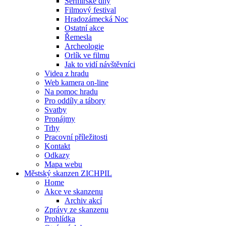
Šermířské dny
Filmový festival
Hradozámecká Noc
Ostatní akce
Řemesla
Archeologie
Orlík ve filmu
Jak to vidí návštěvníci
Videa z hradu
Web kamera on-line
Na pomoc hradu
Pro oddíly a tábory
Svatby
Pronájmy
Trhy
Pracovní příležitosti
Kontakt
Odkazy
Mapa webu
Městský skanzen ZICHPIL
Home
Akce ve skanzenu
Archiv akcí
Zprávy ze skanzenu
Prohlídka