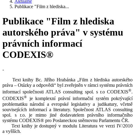
Aktuálně
Publikace "Film z hlediska...
Publikace "Film z hlediska
autorského práva" v systému
právních informací
CODEXIS®
-
Text knihy Bc. Jiřího Hrabánka „Film z hlediska autorského
práva – Otázky a odpovědi“ byl zveřejněn v rámci systému právních
®
informací společnosti ATLAS consulting spol. s r.o CODEXIS
.
®
CODEXIS
je komplexní právní informační systém pokrývající
problematiku národní a evropské legislativy a judikatury, včetně
souvisejících informací a literatury. Společnost ATLAS consulting
spol. s r.o. je mimo jiné dodavatelem právního informačního
systému CODEXIS® pro Poslaneckou sněmovnu Parlamentu ČR.
Text knihy je dostupný v modulu Literatura ve verzi IV/2010
a vyšších.