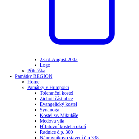
23-rd-August-2002
Logo
Přihláška
Památky REGION
Home
Památky v Humpolci
Toleranční kostel
Zichpil část obce
Evangelický kostel
Synanoga
Kostel sv. Mikuláše
Medova vila
Hřbitovní kostel a okolí
Radnice č.p. 300
Nápravníkovo stavení č.p.338