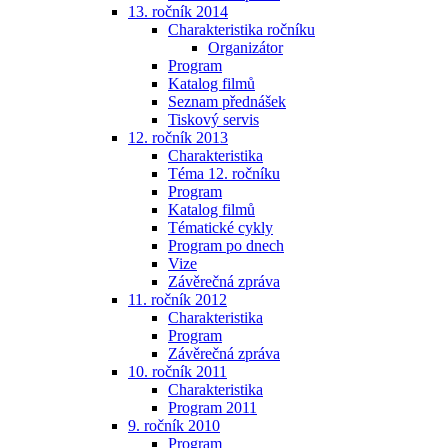
13. ročník 2014
Charakteristika ročníku
Organizátor
Program
Katalog filmů
Seznam přednášek
Tiskový servis
12. ročník 2013
Charakteristika
Téma 12. ročníku
Program
Katalog filmů
Tématické cykly
Program po dnech
Vize
Závěrečná zpráva
11. ročník 2012
Charakteristika
Program
Závěrečná zpráva
10. ročník 2011
Charakteristika
Program 2011
9. ročník 2010
Program