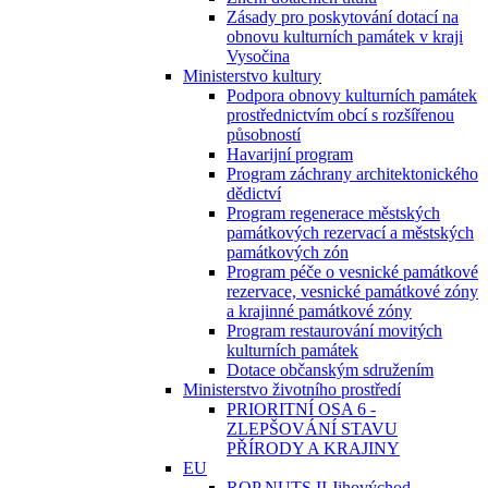
Zásady pro poskytování dotací na
obnovu kulturních památek v kraji
Vysočina
Ministerstvo kultury
Podpora obnovy kulturních památek
prostřednictvím obcí s rozšířenou
působností
Havarijní program
Program záchrany architektonického
dědictví
Program regenerace městských
památkových rezervací a městských
památkových zón
Program péče o vesnické památkové
rezervace, vesnické památkové zóny
a krajinné památkové zóny
Program restaurování movitých
kulturních památek
Dotace občanským sdružením
Ministerstvo životního prostředí
PRIORITNÍ OSA 6 -
ZLEPŠOVÁNÍ STAVU
PŘÍRODY A KRAJINY
EU
ROP NUTS II Jihovýchod