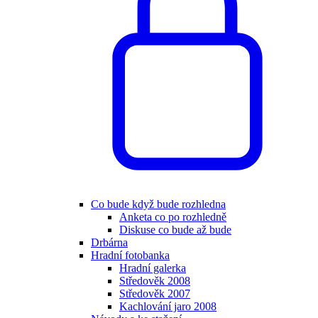
Co bude když bude rozhledna
Anketa co po rozhledně
Diskuse co bude až bude
Drbárna
Hradní fotobanka
Hradní galerka
Středověk 2008
Středověk 2007
Kachlování jaro 2008