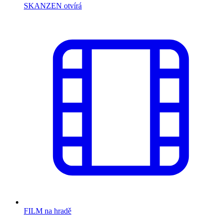
SKANZEN otvírá
FILM na hradě