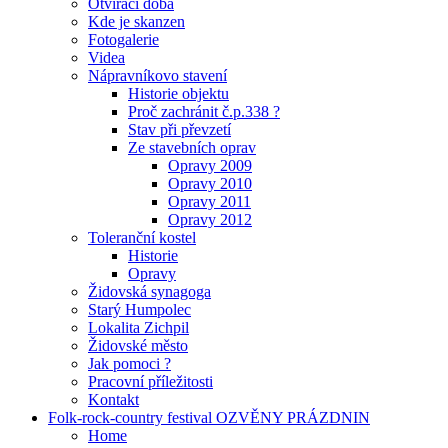
Otvírací doba
Kde je skanzen
Fotogalerie
Videa
Nápravníkovo stavení
Historie objektu
Proč zachránit č.p.338 ?
Stav při převzetí
Ze stavebních oprav
Opravy 2009
Opravy 2010
Opravy 2011
Opravy 2012
Toleranční kostel
Historie
Opravy
Židovská synagoga
Starý Humpolec
Lokalita Zichpil
Židovské město
Jak pomoci ?
Pracovní příležitosti
Kontakt
Folk-rock-country festival OZVĚNY PRÁZDNIN
Home