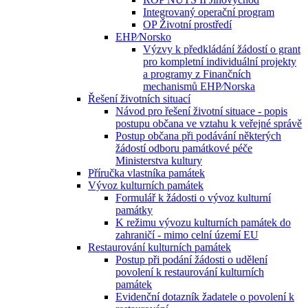
Integrovaný operační program
OP Životní prostředí
EHP⁄Norsko
Výzvy k předkládání žádostí o grant
pro kompletní individuální projekty
a programy z Finančních
mechanismů EHP⁄Norska
Řešení životních situací
Návod pro řešení životní situace - popis
postupu občana ve vztahu k veřejné správě
Postup občana při podávání některých
žádostí odboru památkové péče
Ministerstva kultury
Příručka vlastníka památek
Vývoz kulturních památek
Formulář k žádosti o vývoz kulturní
památky
K režimu vývozu kulturních památek do
zahraničí - mimo celní území EU
Restaurování kulturních památek
Postup při podání žádosti o udělení
povolení k restaurování kulturních
památek
Evidenční dotazník žadatele o povolení k