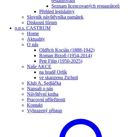
restaurování
Seznam licencovaných restaurátorů
Přehled legislativy
Slovník návštěvníka památek
Diskusní fórum
o.p.s. CASTRUM
Home
Aktuality
O nás
Oldřich Kocián (1888-1942)
Roman Brzoň (1954-2014)
Petr Filip (1950-2025)
Naše AKCE
na hradě Orlík
ve skanzenu Zichpil
Klub A. Sedláčka
Napsali o nás
Návštěvní kniha
Pracovní příležitosti
Kontakt
Vyhrazený přístup