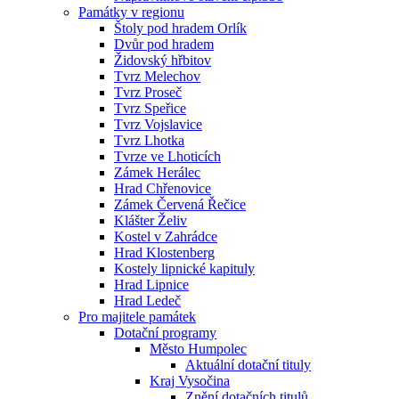
Památky v regionu
Štoly pod hradem Orlík
Dvůr pod hradem
Židovský hřbitov
Tvrz Melechov
Tvrz Proseč
Tvrz Speřice
Tvrz Vojslavice
Tvrz Lhotka
Tvrze ve Lhoticích
Zámek Herálec
Hrad Chřenovice
Zámek Červená Řečice
Klášter Želiv
Kostel v Zahrádce
Hrad Klostenberg
Kostely lipnické kapituly
Hrad Lipnice
Hrad Ledeč
Pro majitele památek
Dotační programy
Město Humpolec
Aktuální dotační tituly
Kraj Vysočina
Znění dotačních titulů