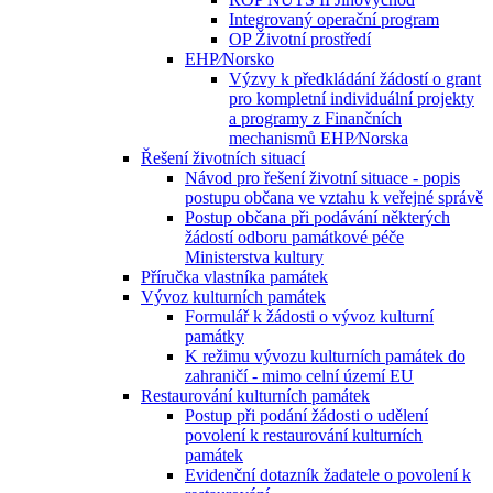
Integrovaný operační program
OP Životní prostředí
EHP⁄Norsko
Výzvy k předkládání žádostí o grant
pro kompletní individuální projekty
a programy z Finančních
mechanismů EHP⁄Norska
Řešení životních situací
Návod pro řešení životní situace - popis
postupu občana ve vztahu k veřejné správě
Postup občana při podávání některých
žádostí odboru památkové péče
Ministerstva kultury
Příručka vlastníka památek
Vývoz kulturních památek
Formulář k žádosti o vývoz kulturní
památky
K režimu vývozu kulturních památek do
zahraničí - mimo celní území EU
Restaurování kulturních památek
Postup při podání žádosti o udělení
povolení k restaurování kulturních
památek
Evidenční dotazník žadatele o povolení k