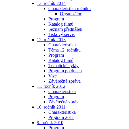
13. ročník 2014
Charakteristika ročníku
Organizátor
Program
Katalog filmů
Seznam přednášek
Tiskový servis
12. ročník 2013
Charakteristika
Téma 12. ročníku
Program
Katalog filmů
Tématické cykly
Program po dnech
Vize
Závěrečná zpráva
11. ročník 2012
Charakteristika
Program
Závěrečná zpráva
10. ročník 2011
Charakteristika
Program 2011
9. ročník 2010
Program