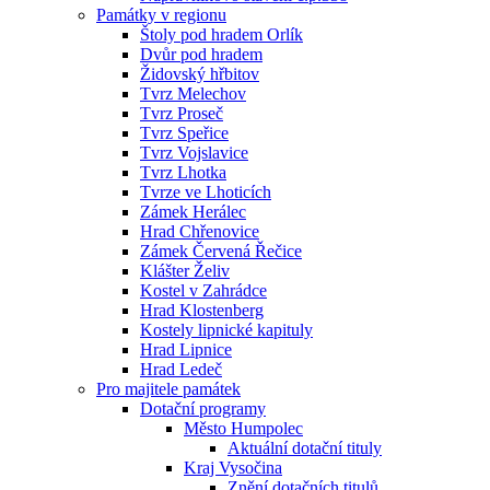
Památky v regionu
Štoly pod hradem Orlík
Dvůr pod hradem
Židovský hřbitov
Tvrz Melechov
Tvrz Proseč
Tvrz Speřice
Tvrz Vojslavice
Tvrz Lhotka
Tvrze ve Lhoticích
Zámek Herálec
Hrad Chřenovice
Zámek Červená Řečice
Klášter Želiv
Kostel v Zahrádce
Hrad Klostenberg
Kostely lipnické kapituly
Hrad Lipnice
Hrad Ledeč
Pro majitele památek
Dotační programy
Město Humpolec
Aktuální dotační tituly
Kraj Vysočina
Znění dotačních titulů