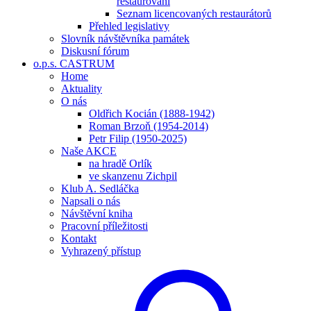
restaurování
Seznam licencovaných restaurátorů
Přehled legislativy
Slovník návštěvníka památek
Diskusní fórum
o.p.s. CASTRUM
Home
Aktuality
O nás
Oldřich Kocián (1888-1942)
Roman Brzoň (1954-2014)
Petr Filip (1950-2025)
Naše AKCE
na hradě Orlík
ve skanzenu Zichpil
Klub A. Sedláčka
Napsali o nás
Návštěvní kniha
Pracovní příležitosti
Kontakt
Vyhrazený přístup