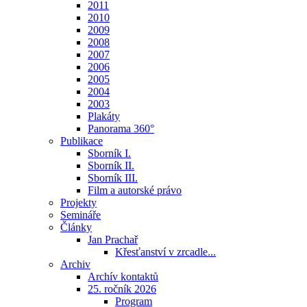
2011
2010
2009
2008
2007
2006
2005
2004
2003
Plakáty
Panorama 360°
Publikace
Sborník I.
Sborník II.
Sborník III.
Film a autorské právo
Projekty
Semináře
Články
Jan Prachař
Křesťanství v zrcadle...
Archiv
Archív kontaktů
25. ročník 2026
Program