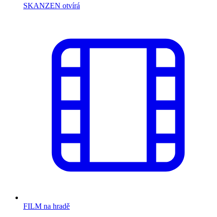
SKANZEN otvírá
FILM na hradě