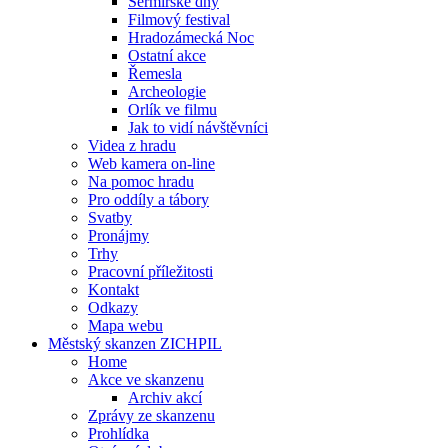
Šermířské dny
Filmový festival
Hradozámecká Noc
Ostatní akce
Řemesla
Archeologie
Orlík ve filmu
Jak to vidí návštěvníci
Videa z hradu
Web kamera on-line
Na pomoc hradu
Pro oddíly a tábory
Svatby
Pronájmy
Trhy
Pracovní příležitosti
Kontakt
Odkazy
Mapa webu
Městský skanzen ZICHPIL
Home
Akce ve skanzenu
Archiv akcí
Zprávy ze skanzenu
Prohlídka