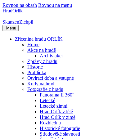
Rovnou na obsah
Rovnou na menu
Hrad
Orlík
Skanzen
Zichpil
Menu
Zřícenina hradu ORLÍK
Home
Akce na hradě
Archiv akcí
Zprávy z hradu
Historie
Prohlídka
Otvírací doba a vstupné
Kudy na hrad
Fotografie z hradu
Panorama II 360°
Letecké
Letecké zimní
Hrad Orlík v létě
Hrad Orlík v zimě
Rozhledna
Historické fotografie
Středověké slavnosti