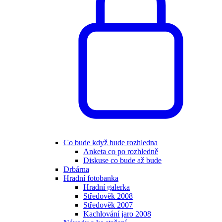
Co bude když bude rozhledna
Anketa co po rozhledně
Diskuse co bude až bude
Drbárna
Hradní fotobanka
Hradní galerka
Středověk 2008
Středověk 2007
Kachlování jaro 2008