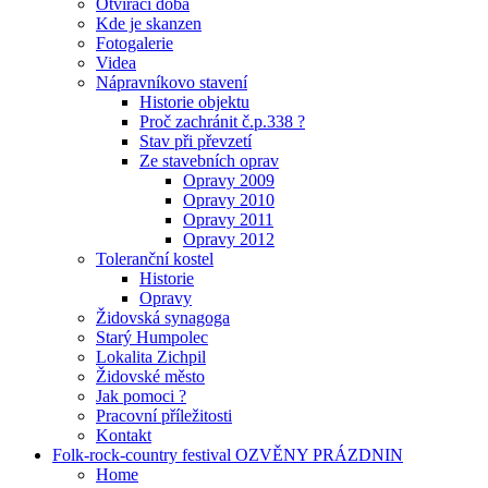
Otvírací doba
Kde je skanzen
Fotogalerie
Videa
Nápravníkovo stavení
Historie objektu
Proč zachránit č.p.338 ?
Stav při převzetí
Ze stavebních oprav
Opravy 2009
Opravy 2010
Opravy 2011
Opravy 2012
Toleranční kostel
Historie
Opravy
Židovská synagoga
Starý Humpolec
Lokalita Zichpil
Židovské město
Jak pomoci ?
Pracovní příležitosti
Kontakt
Folk-rock-country festival OZVĚNY PRÁZDNIN
Home