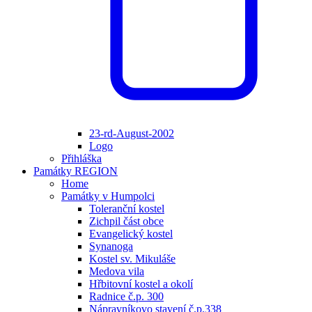
23-rd-August-2002
Logo
Přihláška
Památky REGION
Home
Památky v Humpolci
Toleranční kostel
Zichpil část obce
Evangelický kostel
Synanoga
Kostel sv. Mikuláše
Medova vila
Hřbitovní kostel a okolí
Radnice č.p. 300
Nápravníkovo stavení č.p.338