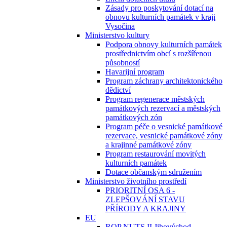
Zásady pro poskytování dotací na
obnovu kulturních památek v kraji
Vysočina
Ministerstvo kultury
Podpora obnovy kulturních památek
prostřednictvím obcí s rozšířenou
působností
Havarijní program
Program záchrany architektonického
dědictví
Program regenerace městských
památkových rezervací a městských
památkových zón
Program péče o vesnické památkové
rezervace, vesnické památkové zóny
a krajinné památkové zóny
Program restaurování movitých
kulturních památek
Dotace občanským sdružením
Ministerstvo životního prostředí
PRIORITNÍ OSA 6 -
ZLEPŠOVÁNÍ STAVU
PŘÍRODY A KRAJINY
EU
ROP NUTS II Jihovýchod