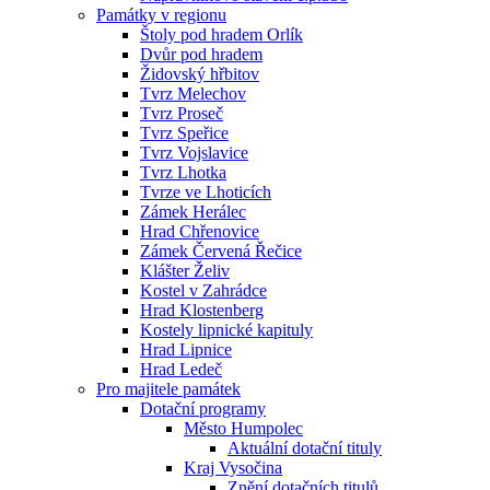
Památky v regionu
Štoly pod hradem Orlík
Dvůr pod hradem
Židovský hřbitov
Tvrz Melechov
Tvrz Proseč
Tvrz Speřice
Tvrz Vojslavice
Tvrz Lhotka
Tvrze ve Lhoticích
Zámek Herálec
Hrad Chřenovice
Zámek Červená Řečice
Klášter Želiv
Kostel v Zahrádce
Hrad Klostenberg
Kostely lipnické kapituly
Hrad Lipnice
Hrad Ledeč
Pro majitele památek
Dotační programy
Město Humpolec
Aktuální dotační tituly
Kraj Vysočina
Znění dotačních titulů