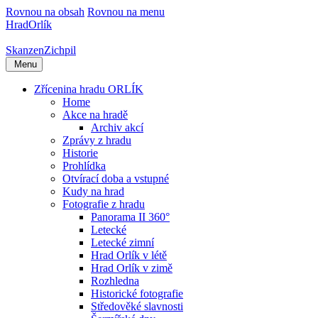
Rovnou na obsah
Rovnou na menu
Hrad
Orlík
Skanzen
Zichpil
Menu
Zřícenina hradu ORLÍK
Home
Akce na hradě
Archiv akcí
Zprávy z hradu
Historie
Prohlídka
Otvírací doba a vstupné
Kudy na hrad
Fotografie z hradu
Panorama II 360°
Letecké
Letecké zimní
Hrad Orlík v létě
Hrad Orlík v zimě
Rozhledna
Historické fotografie
Středověké slavnosti