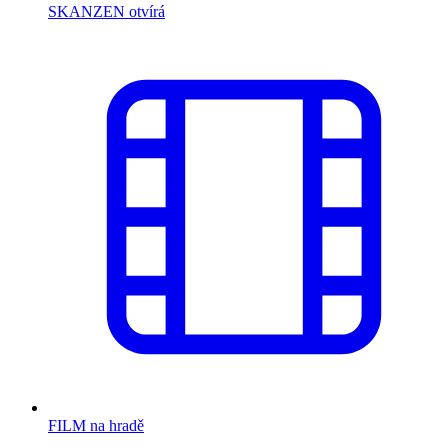
SKANZEN otvírá
FILM na hradě