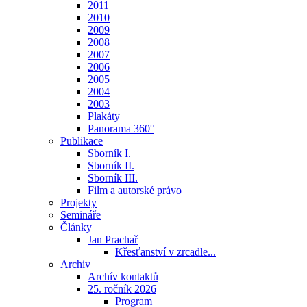
2011
2010
2009
2008
2007
2006
2005
2004
2003
Plakáty
Panorama 360°
Publikace
Sborník I.
Sborník II.
Sborník III.
Film a autorské právo
Projekty
Semináře
Články
Jan Prachař
Křesťanství v zrcadle...
Archiv
Archív kontaktů
25. ročník 2026
Program