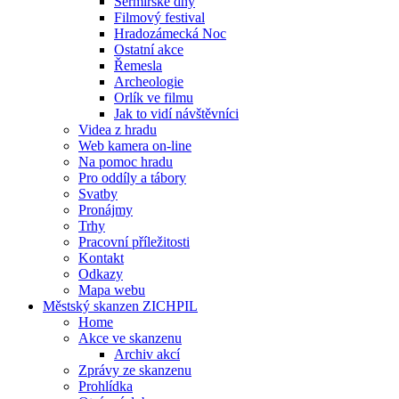
Šermířské dny
Filmový festival
Hradozámecká Noc
Ostatní akce
Řemesla
Archeologie
Orlík ve filmu
Jak to vidí návštěvníci
Videa z hradu
Web kamera on-line
Na pomoc hradu
Pro oddíly a tábory
Svatby
Pronájmy
Trhy
Pracovní příležitosti
Kontakt
Odkazy
Mapa webu
Městský skanzen ZICHPIL
Home
Akce ve skanzenu
Archiv akcí
Zprávy ze skanzenu
Prohlídka