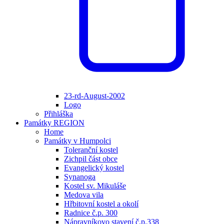
23-rd-August-2002
Logo
Přihláška
Památky REGION
Home
Památky v Humpolci
Toleranční kostel
Zichpil část obce
Evangelický kostel
Synanoga
Kostel sv. Mikuláše
Medova vila
Hřbitovní kostel a okolí
Radnice č.p. 300
Nápravníkovo stavení č.p.338