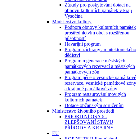
Zásady pro poskytování dotací na
obnovu kulturních památek v kraji
Vysočina
Ministerstvo kultury
Podpora obnovy kulturních památek
prostřednictvím obcí s rozšířenou
působností
Havarijní program
Program záchrany architektonického
dědictví
Program regenerace městských
památkových rezervací a městských
památkových zón
Program péče o vesnické památkové
rezervace, vesnické památkové zóny
a krajinné památkové zóny
Program restaurování movitých
kulturních památek
Dotace občanským sdružením
Ministerstvo životního prostředí
PRIORITNÍ OSA 6 -
ZLEPŠOVÁNÍ STAVU
PŘÍRODY A KRAJINY
EU
ROP NUTS II Jihovýchod