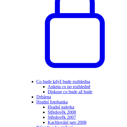
Co bude když bude rozhledna
Anketa co po rozhledně
Diskuse co bude až bude
Drbárna
Hradní fotobanka
Hradní galerka
Středověk 2008
Středověk 2007
Kachlování jaro 2008