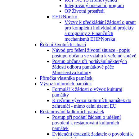
Integrovaný operační program
OP Životní prostředí
EHP⁄Norsko
Výzvy k předkládání žádostí o grant
pro kompletní individuální projekty
a programy z Finančních
mechanismů EHP⁄Norska
Řešení životních situací
Návod pro řešení životní situace - popis
postupu občana ve vztahu k veřejné správě
Postup občana při podávání některých
žádostí odboru památkové péče
Ministerstva kultury
Příručka vlastníka památek
Vývoz kulturních památek
Formulář k žádosti o vývoz kulturní
památky
K režimu vývozu kulturních památek do
zahraničí - mimo celní území EU
Restaurování kulturních památek
Postup při podání žádosti o udělení
povolení k restaurování kulturních
památek
Evidenční dotazník žadatele o povolení k