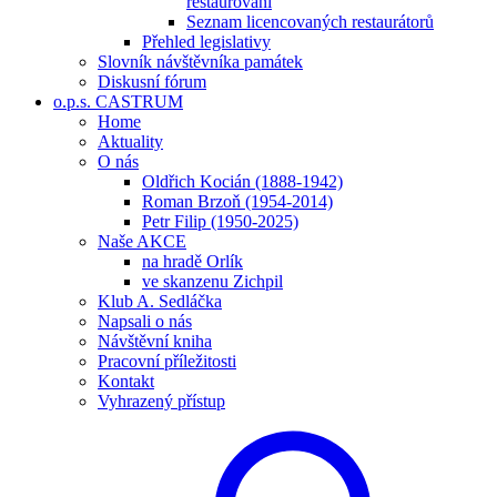
restaurování
Seznam licencovaných restaurátorů
Přehled legislativy
Slovník návštěvníka památek
Diskusní fórum
o.p.s. CASTRUM
Home
Aktuality
O nás
Oldřich Kocián (1888-1942)
Roman Brzoň (1954-2014)
Petr Filip (1950-2025)
Naše AKCE
na hradě Orlík
ve skanzenu Zichpil
Klub A. Sedláčka
Napsali o nás
Návštěvní kniha
Pracovní příležitosti
Kontakt
Vyhrazený přístup