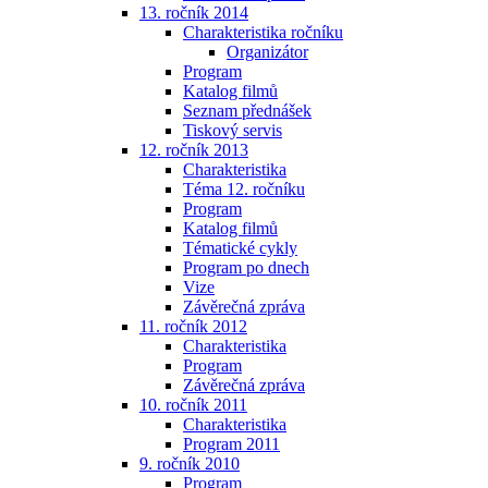
13. ročník 2014
Charakteristika ročníku
Organizátor
Program
Katalog filmů
Seznam přednášek
Tiskový servis
12. ročník 2013
Charakteristika
Téma 12. ročníku
Program
Katalog filmů
Tématické cykly
Program po dnech
Vize
Závěrečná zpráva
11. ročník 2012
Charakteristika
Program
Závěrečná zpráva
10. ročník 2011
Charakteristika
Program 2011
9. ročník 2010
Program