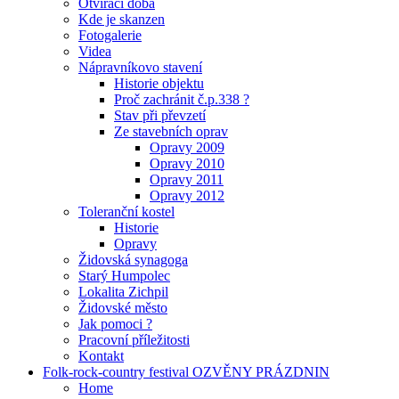
Otvírací doba
Kde je skanzen
Fotogalerie
Videa
Nápravníkovo stavení
Historie objektu
Proč zachránit č.p.338 ?
Stav při převzetí
Ze stavebních oprav
Opravy 2009
Opravy 2010
Opravy 2011
Opravy 2012
Toleranční kostel
Historie
Opravy
Židovská synagoga
Starý Humpolec
Lokalita Zichpil
Židovské město
Jak pomoci ?
Pracovní příležitosti
Kontakt
Folk-rock-country festival OZVĚNY PRÁZDNIN
Home