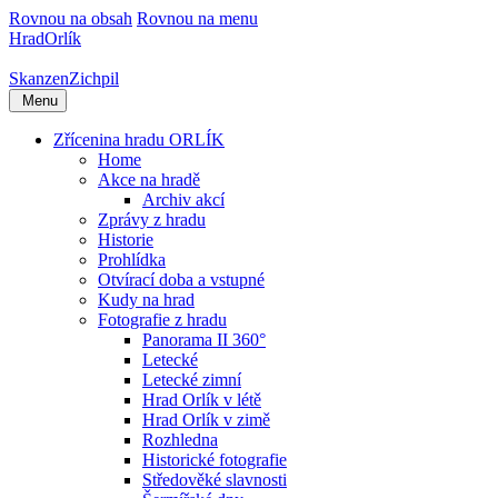
Rovnou na obsah
Rovnou na menu
Hrad
Orlík
Skanzen
Zichpil
Menu
Zřícenina hradu ORLÍK
Home
Akce na hradě
Archiv akcí
Zprávy z hradu
Historie
Prohlídka
Otvírací doba a vstupné
Kudy na hrad
Fotografie z hradu
Panorama II 360°
Letecké
Letecké zimní
Hrad Orlík v létě
Hrad Orlík v zimě
Rozhledna
Historické fotografie
Středověké slavnosti