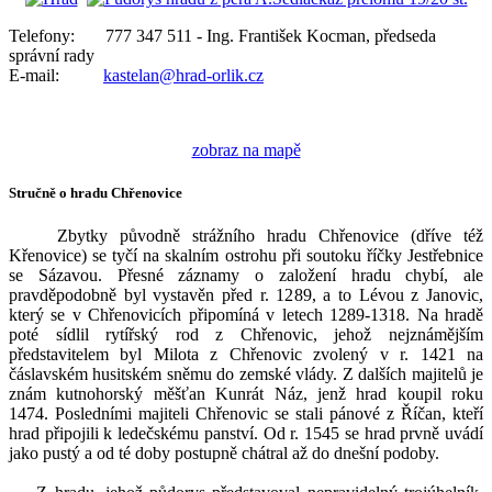
Telefony: 777 347 511 - Ing. František Kocman, předseda
správní rady
E-mail:
kastelan@hrad-orlik.cz
zobraz na mapě
Stručně o hradu Chřenovice
Zbytky původně strážního hradu Chřenovice (dříve též
Křenovice) se tyčí na skalním ostrohu při soutoku říčky Jestřebnice
se Sázavou. Přesné záznamy o založení hradu chybí, ale
pravděpodobně byl vystavěn před r. 1289, a to Lévou z Janovic,
který se v Chřenovicích připomíná v letech 1289-1318. Na hradě
poté sídlil rytířský rod z Chřenovic, jehož nejznámějším
představitelem byl Milota z Chřenovic zvolený v r. 1421 na
čáslavském husitském sněmu do zemské vlády. Z dalších majitelů je
znám kutnohorský měšťan Kunrát Náz, jenž hrad koupil roku
1474. Posledními majiteli Chřenovic se stali pánové z Říčan, kteří
hrad připojili k ledečskému panství. Od r. 1545 se hrad prvně uvádí
jako pustý a od té doby postupně chátral až do dnešní podoby.