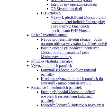
Integrovaný operační program
OP Životní prostředí
EHP⁄Norsko
Výzvy k předkládání žádostí o grant
pro kompletní individuální projekty
a programy z Finančních
mechanismů EHP⁄Norska
Řešení životních situací
Návod pro řešení životní situace - popis
postupu občana ve vztahu k veřejné správě
Postup občana při podávání některých
žádostí odboru památkové péče
Ministerstva kultury
Příručka vlastníka památek
Vývoz kulturních památek
Formulář k žádosti o vývoz kulturní
památky
K režimu vývozu kulturních památek do
zahraničí - mimo celní území EU
Restaurování kulturních památek
Postup při podání žádosti o udělení
povolení k restaurování kulturních
památek
Evidenční dotazník žadatele o povolení k