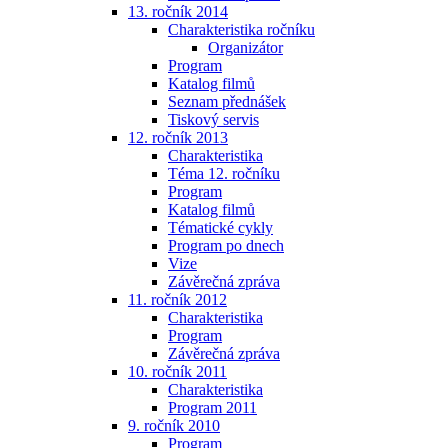
13. ročník 2014
Charakteristika ročníku
Organizátor
Program
Katalog filmů
Seznam přednášek
Tiskový servis
12. ročník 2013
Charakteristika
Téma 12. ročníku
Program
Katalog filmů
Tématické cykly
Program po dnech
Vize
Závěrečná zpráva
11. ročník 2012
Charakteristika
Program
Závěrečná zpráva
10. ročník 2011
Charakteristika
Program 2011
9. ročník 2010
Program