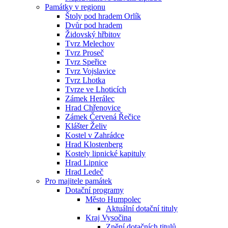
Památky v regionu
Štoly pod hradem Orlík
Dvůr pod hradem
Židovský hřbitov
Tvrz Melechov
Tvrz Proseč
Tvrz Speřice
Tvrz Vojslavice
Tvrz Lhotka
Tvrze ve Lhoticích
Zámek Herálec
Hrad Chřenovice
Zámek Červená Řečice
Klášter Želiv
Kostel v Zahrádce
Hrad Klostenberg
Kostely lipnické kapituly
Hrad Lipnice
Hrad Ledeč
Pro majitele památek
Dotační programy
Město Humpolec
Aktuální dotační tituly
Kraj Vysočina
Znění dotačních titulů