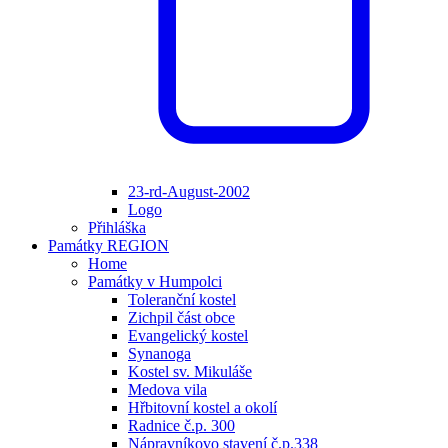
23-rd-August-2002
Logo
Přihláška
Památky REGION
Home
Památky v Humpolci
Toleranční kostel
Zichpil část obce
Evangelický kostel
Synanoga
Kostel sv. Mikuláše
Medova vila
Hřbitovní kostel a okolí
Radnice č.p. 300
Nápravníkovo stavení č.p.338