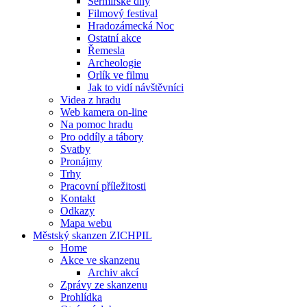
Šermířské dny
Filmový festival
Hradozámecká Noc
Ostatní akce
Řemesla
Archeologie
Orlík ve filmu
Jak to vidí návštěvníci
Videa z hradu
Web kamera on-line
Na pomoc hradu
Pro oddíly a tábory
Svatby
Pronájmy
Trhy
Pracovní příležitosti
Kontakt
Odkazy
Mapa webu
Městský skanzen ZICHPIL
Home
Akce ve skanzenu
Archiv akcí
Zprávy ze skanzenu
Prohlídka