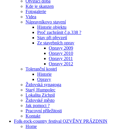
Otvírací doba
Kde je skanzen
Fotogalerie
Videa
Nápravníkovo stavení
Historie objektu
Proč zachránit č.p.338 ?
Stav při převzetí
Ze stavebních oprav
Opravy 2009
Opravy 2010
Opravy 2011
Opravy 2012
Toleranční kostel
Historie
Opravy
Židovská synagoga
Starý Humpolec
Lokalita Zichpil
Židovské město
Jak pomoci ?
Pracovní příležitosti
Kontakt
Folk-rock-country festival OZVĚNY PRÁZDNIN
Home