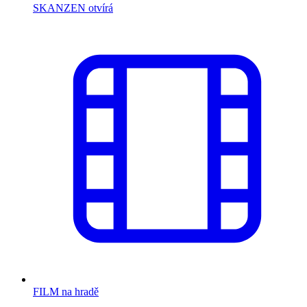
SKANZEN otvírá
FILM na hradě