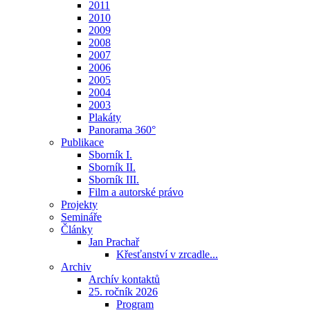
2011
2010
2009
2008
2007
2006
2005
2004
2003
Plakáty
Panorama 360°
Publikace
Sborník I.
Sborník II.
Sborník III.
Film a autorské právo
Projekty
Semináře
Články
Jan Prachař
Křesťanství v zrcadle...
Archiv
Archív kontaktů
25. ročník 2026
Program