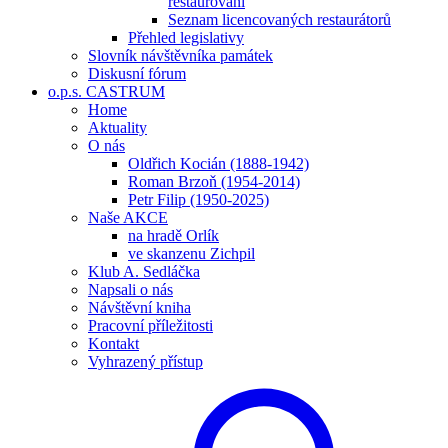
restaurování
Seznam licencovaných restaurátorů
Přehled legislativy
Slovník návštěvníka památek
Diskusní fórum
o.p.s. CASTRUM
Home
Aktuality
O nás
Oldřich Kocián (1888-1942)
Roman Brzoň (1954-2014)
Petr Filip (1950-2025)
Naše AKCE
na hradě Orlík
ve skanzenu Zichpil
Klub A. Sedláčka
Napsali o nás
Návštěvní kniha
Pracovní příležitosti
Kontakt
Vyhrazený přístup