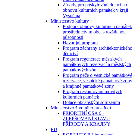
Zásady pro poskytování dotací na
obnovu kulturních památek v kraji
Vysočina
Ministerstvo kultury
Podpora obnovy kulturních památek
prostřednictvím obcí s rozšířenou
působností
Havarijní program
Program záchrany architektonického
dědictví
Program regenerace městských
památkových rezervací a městských
památkových zón
Program péče o vesnické památkové
rezervace, vesnické památkové zóny
a krajinné památkové zóny
Program restaurování movitých
kulturních památek
Dotace občanským sdružením
Ministerstvo životního prostředí
PRIORITNÍ OSA 6 -
ZLEPŠOVÁNÍ STAVU
PŘÍRODY A KRAJINY
EU
ROP NUTS II Jihovýchod