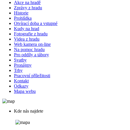
Akce na hradě
Zprávy z hradu
Historie
Prohlídka
Otvírací doba a vstupné
Kudy na hrad
Fotografie z hradu
Videa z hradu
Web kamera on-line
Na pomoc hradu
Pro oddíly a tábory
Svatby
Pronájmy
Trhy
Pracovní příležitosti
Kontakt
Odkazy
Mapa webu
Kde nás najdete