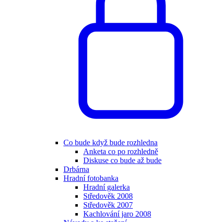
Co bude když bude rozhledna
Anketa co po rozhledně
Diskuse co bude až bude
Drbárna
Hradní fotobanka
Hradní galerka
Středověk 2008
Středověk 2007
Kachlování jaro 2008