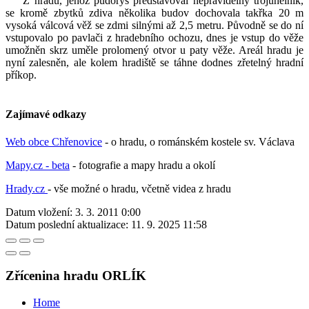
Z hradu, jehož půdorys představoval nepravidelný trojúhelník,
se kromě zbytků zdiva několika budov dochovala takřka 20 m
vysoká válcová věž se zdmi silnými až 2,5 metru. Původně se do ní
vstupovalo po pavlači z hradebního ochozu, dnes je vstup do věže
umožněn skrz uměle prolomený otvor u paty věže. Areál hradu je
nyní zalesněn, ale kolem hradiště se táhne dodnes zřetelný hradní
příkop.
Zajímavé odkazy
Web obce Chřenovice
- o hradu, o románském kostele sv. Václava
Mapy.cz - beta
- fotografie a mapy hradu a okolí
Hrady.cz
- vše možné o hradu, včetně videa z hradu
Datum vložení:
3. 3. 2011 0:00
Datum poslední aktualizace:
11. 9. 2025 11:58
Zřícenina hradu ORLÍK
Home