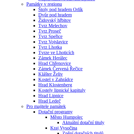
Památky v regionu
Štoly pod hradem Orlík
Dvůr pod hradem
Židovský hřbitov
Tvrz Melechov
Tvrz Proseč
Tvrz Speřice
Tvrz Vojslavice
Tvrz Lhotka
Tvrze ve Lhoticích
Zámek Herálec
Hrad Chřenovice
Zámek Červená Řečice
Klášter Želiv
Kostel v Zahrádce
Hrad Klostenberg
Kostely lipnické kapituly
Hrad Lipnice
Hrad Ledeč
Pro majitele památek
Dotační programy
Město Humpolec
Aktuální dotační tituly
Kraj Vysočina
Znění dotačních titulů