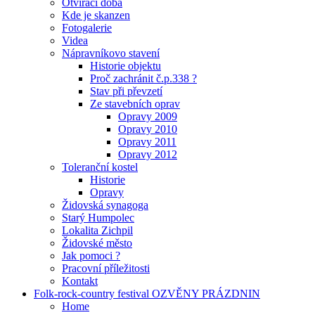
Otvírací doba
Kde je skanzen
Fotogalerie
Videa
Nápravníkovo stavení
Historie objektu
Proč zachránit č.p.338 ?
Stav při převzetí
Ze stavebních oprav
Opravy 2009
Opravy 2010
Opravy 2011
Opravy 2012
Toleranční kostel
Historie
Opravy
Židovská synagoga
Starý Humpolec
Lokalita Zichpil
Židovské město
Jak pomoci ?
Pracovní příležitosti
Kontakt
Folk-rock-country festival OZVĚNY PRÁZDNIN
Home