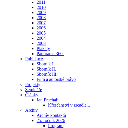
2011
2010
2009
2008
2007
2006
2005
2004
2003
Plakáty
Panorama 360°
Publikace
Sborník I.
Sborník II.
Sborník III.
Film a autorské právo
Projekty
Semináře
Články
Jan Prachař
Křesťanství v zrcadle...
Archiv
Archív kontaktů
25. ročník 2026
Program