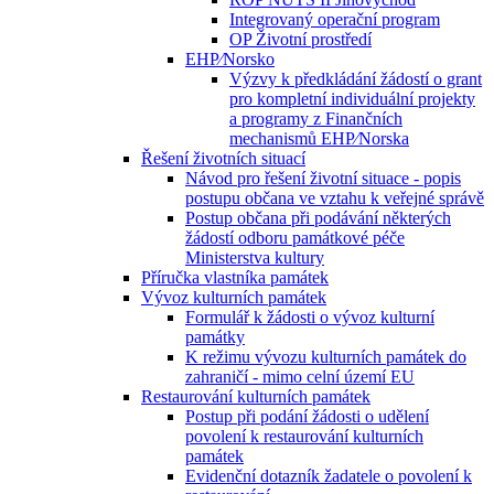
Integrovaný operační program
OP Životní prostředí
EHP⁄Norsko
Výzvy k předkládání žádostí o grant
pro kompletní individuální projekty
a programy z Finančních
mechanismů EHP⁄Norska
Řešení životních situací
Návod pro řešení životní situace - popis
postupu občana ve vztahu k veřejné správě
Postup občana při podávání některých
žádostí odboru památkové péče
Ministerstva kultury
Příručka vlastníka památek
Vývoz kulturních památek
Formulář k žádosti o vývoz kulturní
památky
K režimu vývozu kulturních památek do
zahraničí - mimo celní území EU
Restaurování kulturních památek
Postup při podání žádosti o udělení
povolení k restaurování kulturních
památek
Evidenční dotazník žadatele o povolení k