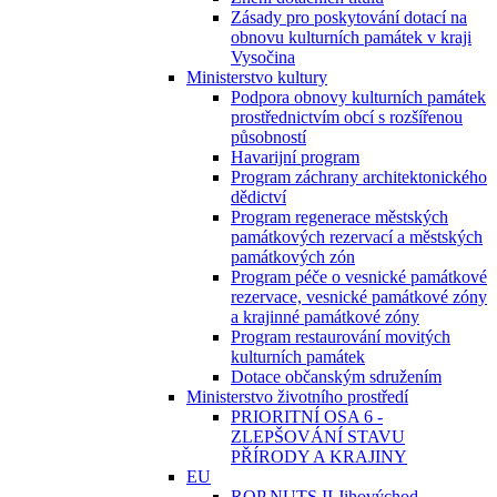
Zásady pro poskytování dotací na
obnovu kulturních památek v kraji
Vysočina
Ministerstvo kultury
Podpora obnovy kulturních památek
prostřednictvím obcí s rozšířenou
působností
Havarijní program
Program záchrany architektonického
dědictví
Program regenerace městských
památkových rezervací a městských
památkových zón
Program péče o vesnické památkové
rezervace, vesnické památkové zóny
a krajinné památkové zóny
Program restaurování movitých
kulturních památek
Dotace občanským sdružením
Ministerstvo životního prostředí
PRIORITNÍ OSA 6 -
ZLEPŠOVÁNÍ STAVU
PŘÍRODY A KRAJINY
EU
ROP NUTS II Jihovýchod