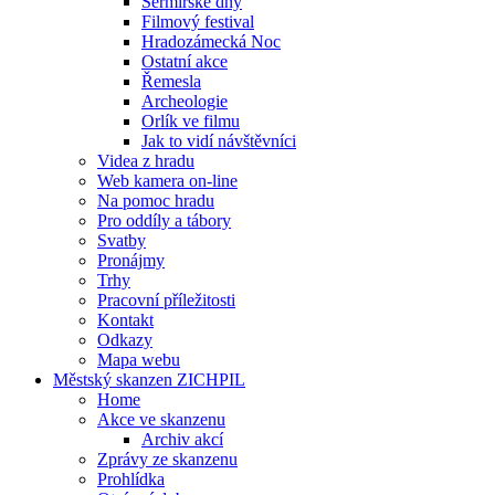
Šermířské dny
Filmový festival
Hradozámecká Noc
Ostatní akce
Řemesla
Archeologie
Orlík ve filmu
Jak to vidí návštěvníci
Videa z hradu
Web kamera on-line
Na pomoc hradu
Pro oddíly a tábory
Svatby
Pronájmy
Trhy
Pracovní příležitosti
Kontakt
Odkazy
Mapa webu
Městský skanzen ZICHPIL
Home
Akce ve skanzenu
Archiv akcí
Zprávy ze skanzenu
Prohlídka