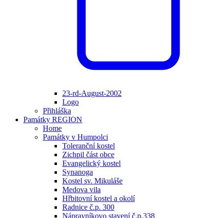
23-rd-August-2002
Logo
Přihláška
Památky REGION
Home
Památky v Humpolci
Toleranční kostel
Zichpil část obce
Evangelický kostel
Synanoga
Kostel sv. Mikuláše
Medova vila
Hřbitovní kostel a okolí
Radnice č.p. 300
Nápravníkovo stavení č.p.338