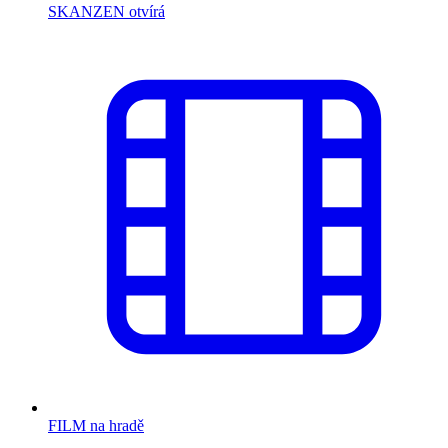
SKANZEN otvírá
FILM na hradě