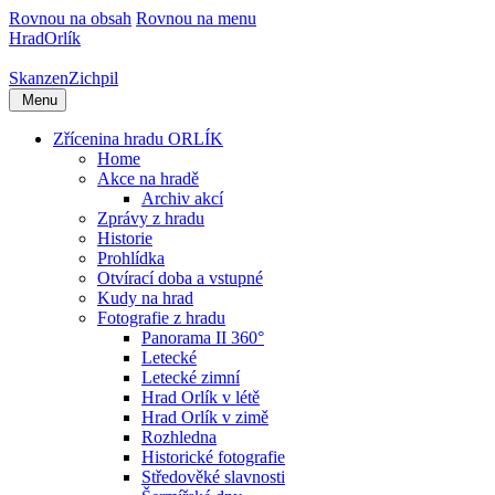
Rovnou na obsah
Rovnou na menu
Hrad
Orlík
Skanzen
Zichpil
Menu
Zřícenina hradu ORLÍK
Home
Akce na hradě
Archiv akcí
Zprávy z hradu
Historie
Prohlídka
Otvírací doba a vstupné
Kudy na hrad
Fotografie z hradu
Panorama II 360°
Letecké
Letecké zimní
Hrad Orlík v létě
Hrad Orlík v zimě
Rozhledna
Historické fotografie
Středověké slavnosti