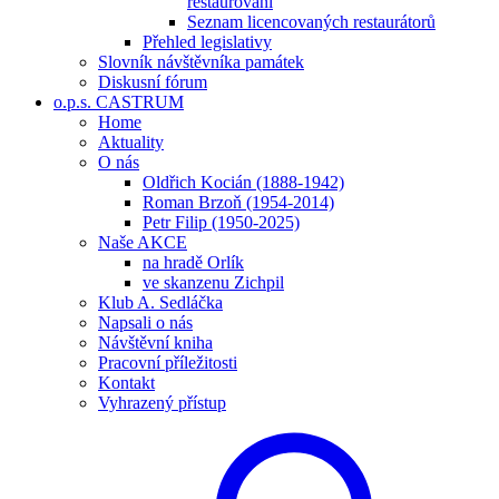
restaurování
Seznam licencovaných restaurátorů
Přehled legislativy
Slovník návštěvníka památek
Diskusní fórum
o.p.s. CASTRUM
Home
Aktuality
O nás
Oldřich Kocián (1888-1942)
Roman Brzoň (1954-2014)
Petr Filip (1950-2025)
Naše AKCE
na hradě Orlík
ve skanzenu Zichpil
Klub A. Sedláčka
Napsali o nás
Návštěvní kniha
Pracovní příležitosti
Kontakt
Vyhrazený přístup