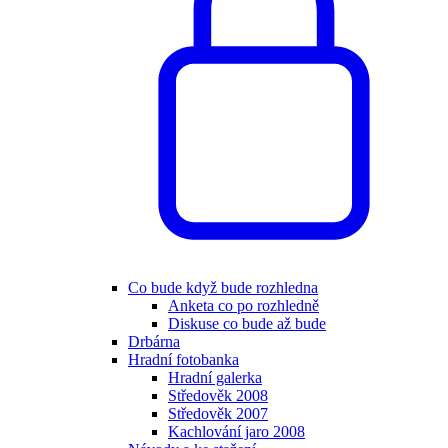
Co bude když bude rozhledna
Anketa co po rozhledně
Diskuse co bude až bude
Drbárna
Hradní fotobanka
Hradní galerka
Středověk 2008
Středověk 2007
Kachlování jaro 2008