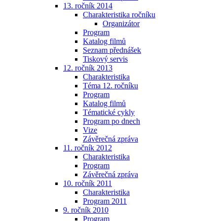
13. ročník 2014
Charakteristika ročníku
Organizátor
Program
Katalog filmů
Seznam přednášek
Tiskový servis
12. ročník 2013
Charakteristika
Téma 12. ročníku
Program
Katalog filmů
Tématické cykly
Program po dnech
Vize
Závěrečná zpráva
11. ročník 2012
Charakteristika
Program
Závěrečná zpráva
10. ročník 2011
Charakteristika
Program 2011
9. ročník 2010
Program