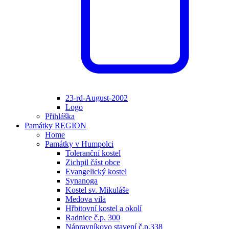
23-rd-August-2002
Logo
Přihláška
Památky REGION
Home
Památky v Humpolci
Toleranční kostel
Zichpil část obce
Evangelický kostel
Synanoga
Kostel sv. Mikuláše
Medova vila
Hřbitovní kostel a okolí
Radnice č.p. 300
Nápravníkovo stavení č.p.338