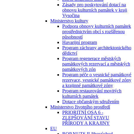
Zásady pro poskytování dotací na
obnovu kulturních památek v kraji
Vysočina
Ministerstvo kultury
Podpora obnovy kulturních památek
prostřednictvím obcí s rozšířenou
působností
Havarijní program
Program záchrany architektonického
dědictví
Program regenerace městských
památkových rezervací a městských
památkových zón
Program péče o vesnické památkové
rezervace, vesnické památkové zóny
a krajinné památkové zóny
Program restaurování movitých
kulturních památek
Dotace občanským sdružením
Ministerstvo životního prostředí
PRIORITNÍ OSA 6 -
ZLEPŠOVÁNÍ STAVU
PŘÍRODY A KRAJINY
EU
ROP NUTS II Jihovýchod