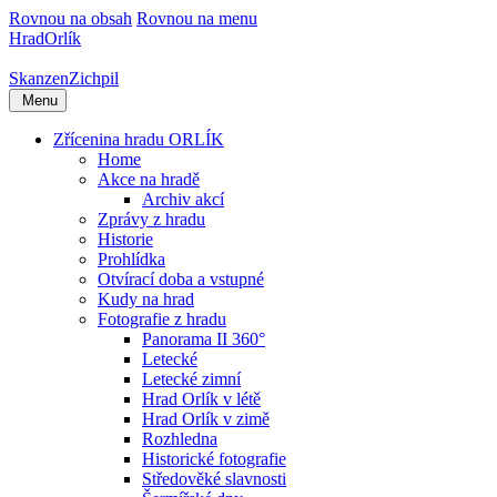
Rovnou na obsah
Rovnou na menu
Hrad
Orlík
Skanzen
Zichpil
Menu
Zřícenina hradu ORLÍK
Home
Akce na hradě
Archiv akcí
Zprávy z hradu
Historie
Prohlídka
Otvírací doba a vstupné
Kudy na hrad
Fotografie z hradu
Panorama II 360°
Letecké
Letecké zimní
Hrad Orlík v létě
Hrad Orlík v zimě
Rozhledna
Historické fotografie
Středověké slavnosti