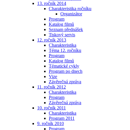
13. ročník 2014
Charakteristika ročníku
Organizátor
Program
Katalog filmů
Seznam přednášek
Tiskový servis
12. ročník 2013
Charakteristika
Téma 12. ročníku
Program
Katalog filmů
Tématické cykly
Program po dnech
Vize
Závěrečná zpráva
11. ročník 2012
Charakteristika
Program
Závěrečná zpráva
10. ročník 2011
Charakteristika
Program 2011
9. ročník 2010
Program