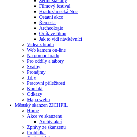
Šermířské dny
Filmový festival
Hradozámecká Noc
Ostatní akce
Řemesla
Archeologie
Orlík ve filmu
Jak to vidí návštěvníci
Videa z hradu
Web kamera on-line
Na pomoc hradu
Pro oddíly a tábory
Svatby
Pronájmy
Trhy
Pracovní příležitosti
Kontakt
Odkazy
Mapa webu
Městský skanzen ZICHPIL
Home
Akce ve skanzenu
Archiv akcí
Zprávy ze skanzenu
Prohlídka