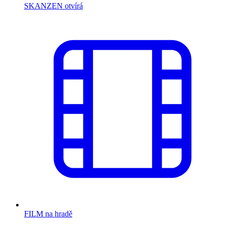
SKANZEN otvírá
FILM na hradě