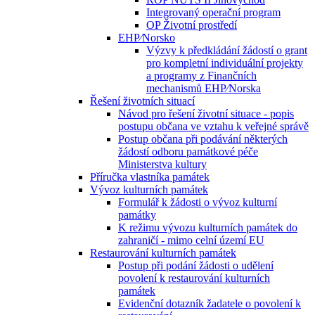
Integrovaný operační program
OP Životní prostředí
EHP⁄Norsko
Výzvy k předkládání žádostí o grant
pro kompletní individuální projekty
a programy z Finančních
mechanismů EHP⁄Norska
Řešení životních situací
Návod pro řešení životní situace - popis
postupu občana ve vztahu k veřejné správě
Postup občana při podávání některých
žádostí odboru památkové péče
Ministerstva kultury
Příručka vlastníka památek
Vývoz kulturních památek
Formulář k žádosti o vývoz kulturní
památky
K režimu vývozu kulturních památek do
zahraničí - mimo celní území EU
Restaurování kulturních památek
Postup při podání žádosti o udělení
povolení k restaurování kulturních
památek
Evidenční dotazník žadatele o povolení k