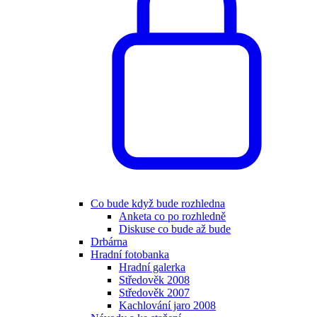
Co bude když bude rozhledna
Anketa co po rozhledně
Diskuse co bude až bude
Drbárna
Hradní fotobanka
Hradní galerka
Středověk 2008
Středověk 2007
Kachlování jaro 2008