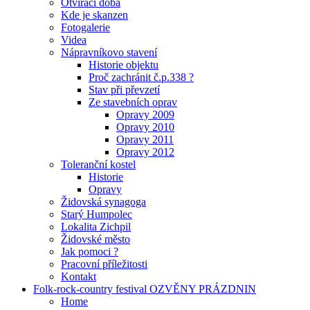
Otvírací doba
Kde je skanzen
Fotogalerie
Videa
Nápravníkovo stavení
Historie objektu
Proč zachránit č.p.338 ?
Stav při převzetí
Ze stavebních oprav
Opravy 2009
Opravy 2010
Opravy 2011
Opravy 2012
Toleranční kostel
Historie
Opravy
Židovská synagoga
Starý Humpolec
Lokalita Zichpil
Židovské město
Jak pomoci ?
Pracovní příležitosti
Kontakt
Folk-rock-country festival OZVĚNY PRÁZDNIN
Home