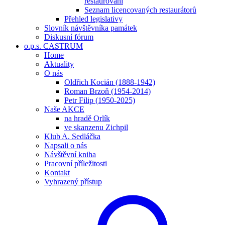
restaurování
Seznam licencovaných restaurátorů
Přehled legislativy
Slovník návštěvníka památek
Diskusní fórum
o.p.s. CASTRUM
Home
Aktuality
O nás
Oldřich Kocián (1888-1942)
Roman Brzoň (1954-2014)
Petr Filip (1950-2025)
Naše AKCE
na hradě Orlík
ve skanzenu Zichpil
Klub A. Sedláčka
Napsali o nás
Návštěvní kniha
Pracovní příležitosti
Kontakt
Vyhrazený přístup