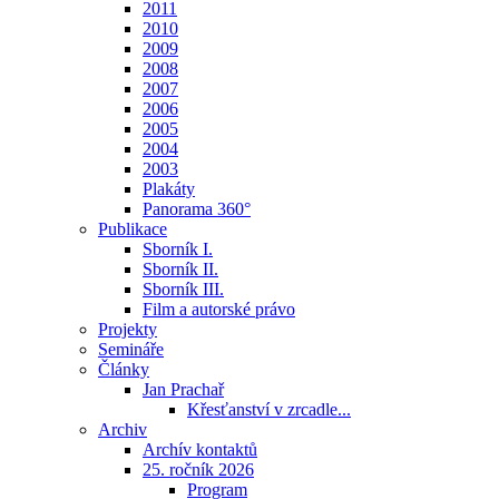
2011
2010
2009
2008
2007
2006
2005
2004
2003
Plakáty
Panorama 360°
Publikace
Sborník I.
Sborník II.
Sborník III.
Film a autorské právo
Projekty
Semináře
Články
Jan Prachař
Křesťanství v zrcadle...
Archiv
Archív kontaktů
25. ročník 2026
Program