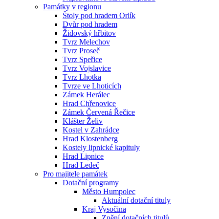
Památky v regionu
Štoly pod hradem Orlík
Dvůr pod hradem
Židovský hřbitov
Tvrz Melechov
Tvrz Proseč
Tvrz Speřice
Tvrz Vojslavice
Tvrz Lhotka
Tvrze ve Lhoticích
Zámek Herálec
Hrad Chřenovice
Zámek Červená Řečice
Klášter Želiv
Kostel v Zahrádce
Hrad Klostenberg
Kostely lipnické kapituly
Hrad Lipnice
Hrad Ledeč
Pro majitele památek
Dotační programy
Město Humpolec
Aktuální dotační tituly
Kraj Vysočina
Znění dotačních titulů